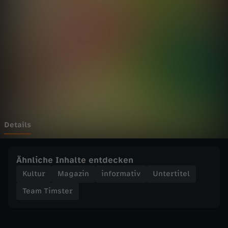
s
t
e
r
-
T
Details
O
Ähnliche Inhalte entdecken
M
Kultur
Magazin
informativ
Untertitel
Team Timster
M
I