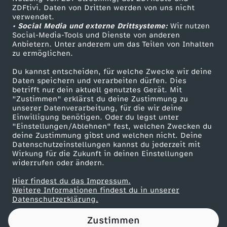
ZDFtivi. Daten von Dritten werden von uns nicht
T
Das ZDF
verwendet.
• Social Media und externe Drittsysteme:
Wir nutzen
ZDF Unternehmen
i
Social-Media-Tools und Dienste von anderen
Anbietern. Unter anderem um das Teilen von Inhalten
Karriere
zu ermöglichen.
m
Presseportal
Du kannst entscheiden, für welche Zwecke wir deine
ZDF goes Schule
Daten speichern und verarbeiten dürfen. Dies
s
betrifft nur dein aktuell genutztes Gerät. Mit
Werbefernsehen
"Zustimmen" erklärst du deine Zustimmung zu
t
unserer Datenverarbeitung, für die wir deine
Mainzelmännchen
Einwilligung benötigen. Oder du legst unter
"Einstellungen/Ablehnen" fest, welchen Zwecken du
e
deine Zustimmung gibst und welchen nicht. Deine
Datenschutzeinstellungen kannst du jederzeit mit
Wirkung für die Zukunft in deinen Einstellungen
r
widerrufen oder ändern.
v
Hier findest du das Impressum.
Partner
Weitere Informationen findest du in unserer
Datenschutzerklärung.
e
Zustimmen