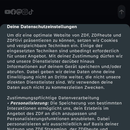
2
0
Deine Datenschutzeinstellungen
cmp-dialog-description
Um dir eine optimale Website von ZDF, ZDFheute und
2
ZDFtivi präsentieren zu können, setzen wir Cookies
und vergleichbare Techniken ein. Einige der
eingesetzten Techniken sind unbedingt erforderlich
3
für unser Angebot. Mit deiner Zustimmung dürfen wir
Mehr ZDF
Service
und unsere Dienstleister darüber hinaus
-
Informationen auf deinem Gerät speichern und/oder
ZDF-Apps
ZDFmitreden
abrufen. Dabei geben wir deine Daten ohne deine
Einwilligung nicht an Dritte weiter, die nicht unsere
T
Smart TV
Kontakt zum ZDF
direkten Dienstleister sind. Wir verwenden deine
Daten auch nicht zu kommerziellen Zwecken.
ZDFtext
Tickets
e
Zustimmungspflichtige Datenverarbeitung
Livestreams
Zuschauerservice
• Personalisierung:
Die Speicherung von bestimmten
a
Sendungen A-Z
Hilfe
Interaktionen ermöglicht uns, dein Erlebnis im
Angebot des ZDF an dich anzupassen und
TV-Programm
Personalisierungsfunktionen anzubieten. Dabei
m
personalisieren wir ausschließlich auf Basis deiner
Nutzung von ZDF Streaming, der ZDFheute und