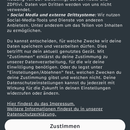
ZDFtivi. Daten von Dritten werden von uns nicht
m
Das ZDF
verwendet.
• Social Media und externe Drittsysteme:
Wir nutzen
ZDF Unternehmen
F
Social-Media-Tools und Dienste von anderen
Anbietern. Unter anderem um das Teilen von Inhalten
Karriere
zu ermöglichen.
i
Presseportal
Du kannst entscheiden, für welche Zwecke wir deine
ZDF goes Schule
Daten speichern und verarbeiten dürfen. Dies
l
betrifft nur dein aktuell genutztes Gerät. Mit
Werbefernsehen
"Zustimmen" erklärst du deine Zustimmung zu
m
unserer Datenverarbeitung, für die wir deine
Mainzelmännchen
Einwilligung benötigen. Oder du legst unter
"Einstellungen/Ablehnen" fest, welchen Zwecken du
?
deine Zustimmung gibst und welchen nicht. Deine
Datenschutzeinstellungen kannst du jederzeit mit
Wirkung für die Zukunft in deinen Einstellungen
widerrufen oder ändern.
Hier findest du das Impressum.
Partner
Weitere Informationen findest du in unserer
Datenschutzerklärung.
Zustimmen