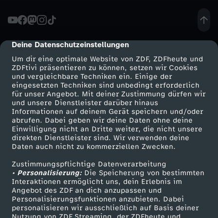
h
t
Deine Datenschutzeinstellungen
cmp-dialog-description
Um dir eine optimale Website von ZDF, ZDFheute und
A
ZDFtivi präsentieren zu können, setzen wir Cookies
und vergleichbare Techniken ein. Einige der
eingesetzten Techniken sind unbedingt erforderlich
c
für unser Angebot. Mit deiner Zustimmung dürfen wir
Mehr ZDF
Service
und unsere Dienstleister darüber hinaus
t
Informationen auf deinem Gerät speichern und/oder
ZDF-Apps
ZDFmitreden
abrufen. Dabei geben wir deine Daten ohne deine
Einwilligung nicht an Dritte weiter, die nicht unsere
i
Smart TV
Kontakt zum ZDF
direkten Dienstleister sind. Wir verwenden deine
Daten auch nicht zu kommerziellen Zwecken.
ZDFtext
Tickets
o
Zustimmungspflichtige Datenverarbeitung
Livestreams
Zuschauerservice
• Personalisierung:
Die Speicherung von bestimmten
n
Sendungen A-Z
Hilfe
Interaktionen ermöglicht uns, dein Erlebnis im
Angebot des ZDF an dich anzupassen und
TV-Programm
Personalisierungsfunktionen anzubieten. Dabei
i
personalisieren wir ausschließlich auf Basis deiner
Nutzung von ZDF Streaming, der ZDFheute und