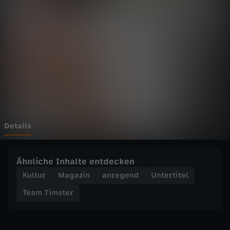
s
t
e
r
-
W
Details
i
Ähnliche Inhalte entdecken
e
Kultur
Magazin
anregend
Untertitel
Team Timster
g
e