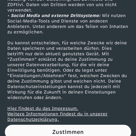
ZDFtivi. Daten von Dritten werden von uns nicht
E
Das ZDF
verwendet.
• Social Media und externe Drittsysteme:
Wir nutzen
ZDF Unternehmen
i
Social-Media-Tools und Dienste von anderen
Anbietern. Unter anderem um das Teilen von Inhalten
Karriere
zu ermöglichen.
n
Presseportal
Du kannst entscheiden, für welche Zwecke wir deine
ZDF goes Schule
Daten speichern und verarbeiten dürfen. Dies
V
betrifft nur dein aktuell genutztes Gerät. Mit
Werbefernsehen
"Zustimmen" erklärst du deine Zustimmung zu
o
unserer Datenverarbeitung, für die wir deine
Mainzelmännchen
Einwilligung benötigen. Oder du legst unter
"Einstellungen/Ablehnen" fest, welchen Zwecken du
r
deine Zustimmung gibst und welchen nicht. Deine
Datenschutzeinstellungen kannst du jederzeit mit
Wirkung für die Zukunft in deinen Einstellungen
b
widerrufen oder ändern.
i
Hier findest du das Impressum.
Partner
Weitere Informationen findest du in unserer
Datenschutzerklärung.
l
Zustimmen