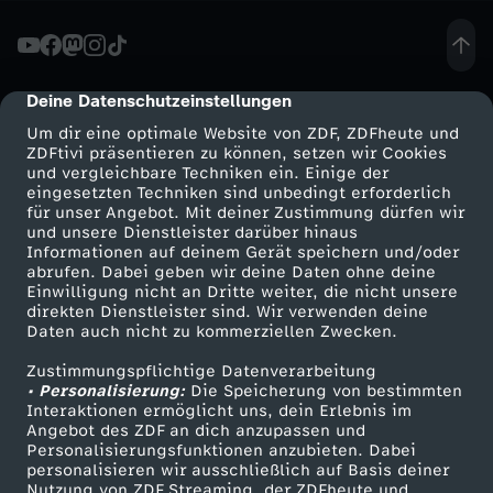
i
d
Deine Datenschutzeinstellungen
cmp-dialog-description
Um dir eine optimale Website von ZDF, ZDFheute und
e
ZDFtivi präsentieren zu können, setzen wir Cookies
und vergleichbare Techniken ein. Einige der
eingesetzten Techniken sind unbedingt erforderlich
n
für unser Angebot. Mit deiner Zustimmung dürfen wir
Mehr ZDF
Service
und unsere Dienstleister darüber hinaus
h
Informationen auf deinem Gerät speichern und/oder
ZDF-Apps
ZDFmitreden
abrufen. Dabei geben wir deine Daten ohne deine
Einwilligung nicht an Dritte weiter, die nicht unsere
e
Smart TV
Kontakt zum ZDF
direkten Dienstleister sind. Wir verwenden deine
Daten auch nicht zu kommerziellen Zwecken.
ZDFtext
Tickets
i
Zustimmungspflichtige Datenverarbeitung
Livestreams
Zuschauerservice
• Personalisierung:
Die Speicherung von bestimmten
m
Sendungen A-Z
Hilfe
Interaktionen ermöglicht uns, dein Erlebnis im
Angebot des ZDF an dich anzupassen und
TV-Programm
Personalisierungsfunktionen anzubieten. Dabei
:
personalisieren wir ausschließlich auf Basis deiner
Nutzung von ZDF Streaming, der ZDFheute und