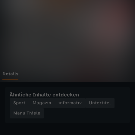
e
l
e
-
1
.
Details
F
Ähnliche Inhalte entdecken
C
Sport
Magazin
informativ
Untertitel
Manu Thiele
H
e