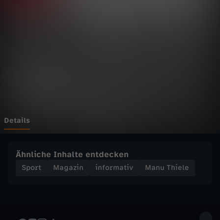
e
l
e
-
5
D
Details
i
Ähnliche Inhalte entdecken
n
Sport
Magazin
informativ
Manu Thiele
g
e