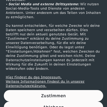
• Social Media und externe Drittsysteme:
n
Wir nutzen
ZDF Unternehmen
Social-Media-Tools und Dienste von anderen
Anbietern. Unter anderem um das Teilen von Inhalten
Karriere
d
zu ermöglichen.
Presseportal
Du kannst entscheiden, für welche Zwecke wir deine
e
ZDF goes Schule
Daten speichern und verarbeiten dürfen. Dies
betrifft nur dein aktuell genutztes Gerät. Mit
Werbefernsehen
"Zustimmen" erklärst du deine Zustimmung zu
r
unserer Datenverarbeitung, für die wir deine
Mainzelmännchen
Einwilligung benötigen. Oder du legst unter
B
"Einstellungen/Ablehnen" fest, welchen Zwecken du
deine Zustimmung gibst und welchen nicht. Deine
Datenschutzeinstellungen kannst du jederzeit mit
u
Wirkung für die Zukunft in deinen Einstellungen
widerrufen oder ändern.
n
Hier findest du das Impressum.
Partner
Weitere Informationen findest du in unserer
d
Datenschutzerklärung.
Zustimmen
e