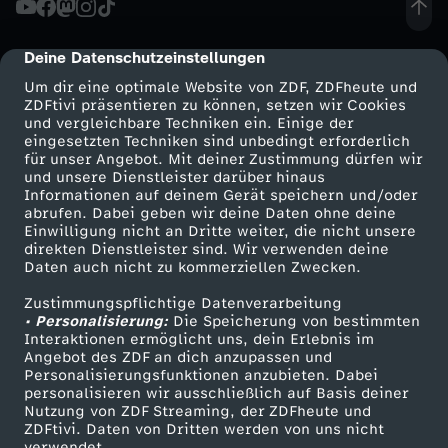
,
Deine Datenschutzeinstellungen
cmp-dialog-description
d
Um dir eine optimale Website von ZDF, ZDFheute und
ZDFtivi präsentieren zu können, setzen wir Cookies
und vergleichbare Techniken ein. Einige der
i
eingesetzten Techniken sind unbedingt erforderlich
für unser Angebot. Mit deiner Zustimmung dürfen wir
Mehr ZDF
Service
und unsere Dienstleister darüber hinaus
e
Informationen auf deinem Gerät speichern und/oder
ZDF-Apps
ZDFmitreden
abrufen. Dabei geben wir deine Daten ohne deine
s
Einwilligung nicht an Dritte weiter, die nicht unsere
Smart TV
Kontakt zum ZDF
direkten Dienstleister sind. Wir verwenden deine
Daten auch nicht zu kommerziellen Zwecken.
ZDFtext
Tickets
i
Zustimmungspflichtige Datenverarbeitung
Livestreams
Zuschauerservice
• Personalisierung:
c
Die Speicherung von bestimmten
Sendungen A-Z
Hilfe
Interaktionen ermöglicht uns, dein Erlebnis im
Angebot des ZDF an dich anzupassen und
TV-Programm
h
Personalisierungsfunktionen anzubieten. Dabei
personalisieren wir ausschließlich auf Basis deiner
Nutzung von ZDF Streaming, der ZDFheute und
i
ZDFtivi. Daten von Dritten werden von uns nicht
Das ZDF
verwendet.