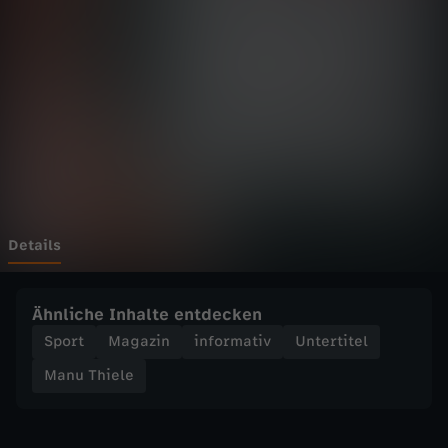
e
l
e
-
B
u
Details
n
Ähnliche Inhalte entdecken
d
Sport
Magazin
informativ
Untertitel
Manu Thiele
e
s