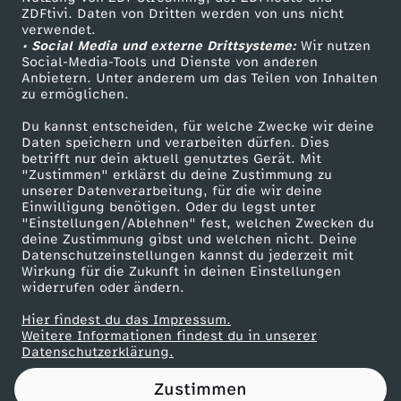
ZDFtivi. Daten von Dritten werden von uns nicht
a
Das ZDF
verwendet.
• Social Media und externe Drittsysteme:
Wir nutzen
ZDF Unternehmen
l
Social-Media-Tools und Dienste von anderen
Anbietern. Unter anderem um das Teilen von Inhalten
Karriere
zu ermöglichen.
b
Presseportal
Du kannst entscheiden, für welche Zwecke wir deine
ZDF goes Schule
Daten speichern und verarbeiten dürfen. Dies
l
betrifft nur dein aktuell genutztes Gerät. Mit
Werbefernsehen
"Zustimmen" erklärst du deine Zustimmung zu
i
unserer Datenverarbeitung, für die wir deine
Mainzelmännchen
Einwilligung benötigen. Oder du legst unter
"Einstellungen/Ablehnen" fest, welchen Zwecken du
e
deine Zustimmung gibst und welchen nicht. Deine
Datenschutzeinstellungen kannst du jederzeit mit
Wirkung für die Zukunft in deinen Einstellungen
ß
widerrufen oder ändern.
s
Hier findest du das Impressum.
Partner
Weitere Informationen findest du in unserer
Datenschutzerklärung.
i
Zustimmen