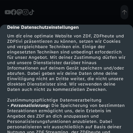
l
i
Deine Datenschutzeinstellungen
cmp-dialog-description
Um dir eine optimale Website von ZDF, ZDFheute und
g
ZDFtivi präsentieren zu können, setzen wir Cookies
und vergleichbare Techniken ein. Einige der
eingesetzten Techniken sind unbedingt erforderlich
a
für unser Angebot. Mit deiner Zustimmung dürfen wir
Mehr ZDF
Service
und unsere Dienstleister darüber hinaus
:
Informationen auf deinem Gerät speichern und/oder
ZDF-Apps
ZDFmitreden
abrufen. Dabei geben wir deine Daten ohne deine
Einwilligung nicht an Dritte weiter, die nicht unsere
D
Smart TV
Kontakt zum ZDF
direkten Dienstleister sind. Wir verwenden deine
Daten auch nicht zu kommerziellen Zwecken.
ZDFtext
Tickets
e
Zustimmungspflichtige Datenverarbeitung
Livestreams
Zuschauerservice
• Personalisierung:
Die Speicherung von bestimmten
s
Sendungen A-Z
Hilfe
Interaktionen ermöglicht uns, dein Erlebnis im
Angebot des ZDF an dich anzupassen und
TV-Programm
Personalisierungsfunktionen anzubieten. Dabei
h
personalisieren wir ausschließlich auf Basis deiner
Nutzung von ZDF Streaming, der ZDFheute und