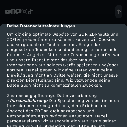
l
i
Deine Datenschutzeinstellungen
cmp-dialog-description
Um dir eine optimale Website von ZDF, ZDFheute und
g
ZDFtivi präsentieren zu können, setzen wir Cookies
und vergleichbare Techniken ein. Einige der
eingesetzten Techniken sind unbedingt erforderlich
a
für unser Angebot. Mit deiner Zustimmung dürfen wir
Mehr ZDF
Service
und unsere Dienstleister darüber hinaus
:
Informationen auf deinem Gerät speichern und/oder
ZDF-Apps
ZDFmitreden
abrufen. Dabei geben wir deine Daten ohne deine
Einwilligung nicht an Dritte weiter, die nicht unsere
S
Smart TV
Kontakt zum ZDF
direkten Dienstleister sind. Wir verwenden deine
Daten auch nicht zu kommerziellen Zwecken.
ZDFtext
Tickets
c
Zustimmungspflichtige Datenverarbeitung
Livestreams
Zuschauerservice
• Personalisierung:
Die Speicherung von bestimmten
h
Sendungen A-Z
Hilfe
Interaktionen ermöglicht uns, dein Erlebnis im
Angebot des ZDF an dich anzupassen und
TV-Programm
Personalisierungsfunktionen anzubieten. Dabei
a
personalisieren wir ausschließlich auf Basis deiner
Nutzung von ZDF Streaming, der ZDFheute und