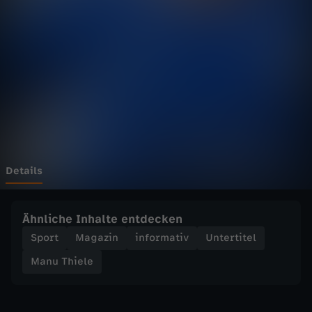
e
l
e
-
B
u
Details
n
Ähnliche Inhalte entdecken
d
Sport
Magazin
informativ
Untertitel
Manu Thiele
e
s