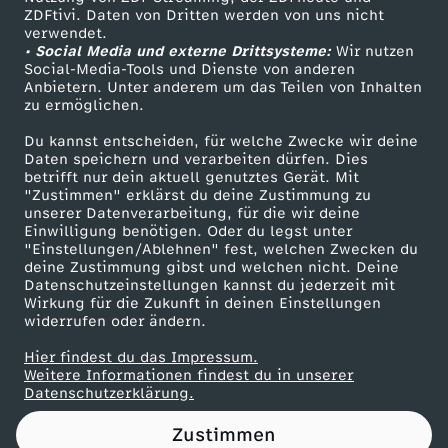
ZDFtivi. Daten von Dritten werden von uns nicht
l
Das ZDF
verwendet.
• Social Media und externe Drittsysteme:
Wir nutzen
ZDF Unternehmen
k
Social-Media-Tools und Dienste von anderen
Anbietern. Unter anderem um das Teilen von Inhalten
Karriere
zu ermöglichen.
e
Presseportal
Du kannst entscheiden, für welche Zwecke wir deine
ZDF goes Schule
Daten speichern und verarbeiten dürfen. Dies
d
betrifft nur dein aktuell genutztes Gerät. Mit
Werbefernsehen
"Zustimmen" erklärst du deine Zustimmung zu
i
unserer Datenverarbeitung, für die wir deine
Mainzelmännchen
Einwilligung benötigen. Oder du legst unter
"Einstellungen/Ablehnen" fest, welchen Zwecken du
r
deine Zustimmung gibst und welchen nicht. Deine
Datenschutzeinstellungen kannst du jederzeit mit
Wirkung für die Zukunft in deinen Einstellungen
e
widerrufen oder ändern.
k
Hier findest du das Impressum.
Partner
Weitere Informationen findest du in unserer
Datenschutzerklärung.
t
Zustimmen