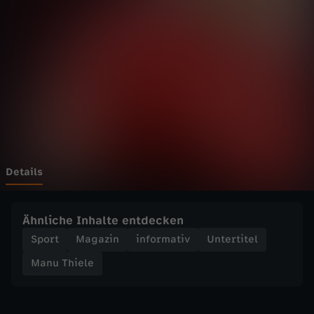
e
l
e
-
B
u
Details
n
Ähnliche Inhalte entdecken
d
Sport
Magazin
informativ
Untertitel
Manu Thiele
e
s