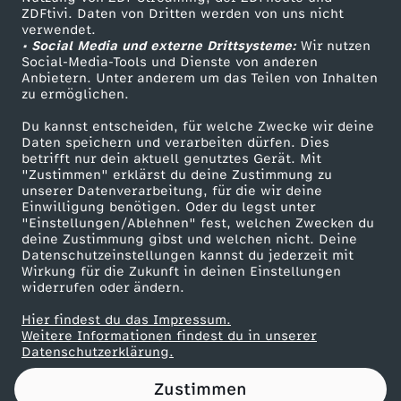
ZDFtivi. Daten von Dritten werden von uns nicht
t
Das ZDF
verwendet.
• Social Media und externe Drittsysteme:
Wir nutzen
ZDF Unternehmen
s
Social-Media-Tools und Dienste von anderen
Anbietern. Unter anderem um das Teilen von Inhalten
Karriere
zu ermöglichen.
i
Presseportal
Du kannst entscheiden, für welche Zwecke wir deine
ZDF goes Schule
Daten speichern und verarbeiten dürfen. Dies
n
betrifft nur dein aktuell genutztes Gerät. Mit
Werbefernsehen
"Zustimmen" erklärst du deine Zustimmung zu
d
unserer Datenverarbeitung, für die wir deine
Mainzelmännchen
Einwilligung benötigen. Oder du legst unter
"Einstellungen/Ablehnen" fest, welchen Zwecken du
d
deine Zustimmung gibst und welchen nicht. Deine
Datenschutzeinstellungen kannst du jederzeit mit
Wirkung für die Zukunft in deinen Einstellungen
i
widerrufen oder ändern.
e
Hier findest du das Impressum.
Partner
Weitere Informationen findest du in unserer
Datenschutzerklärung.
S
Zustimmen