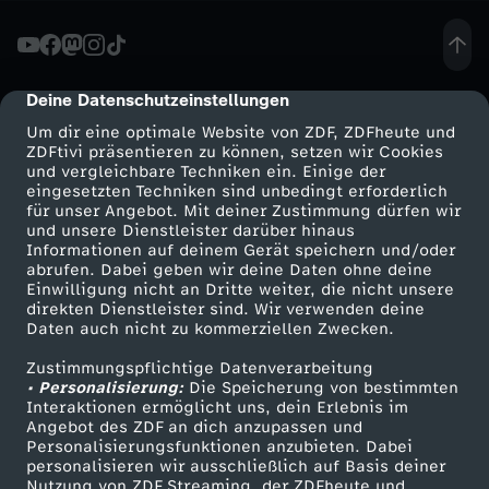
l
i
Deine Datenschutzeinstellungen
cmp-dialog-description
Um dir eine optimale Website von ZDF, ZDFheute und
g
ZDFtivi präsentieren zu können, setzen wir Cookies
und vergleichbare Techniken ein. Einige der
eingesetzten Techniken sind unbedingt erforderlich
a
für unser Angebot. Mit deiner Zustimmung dürfen wir
Mehr ZDF
Service
und unsere Dienstleister darüber hinaus
:
Informationen auf deinem Gerät speichern und/oder
ZDF-Apps
ZDFmitreden
abrufen. Dabei geben wir deine Daten ohne deine
Einwilligung nicht an Dritte weiter, die nicht unsere
S
Smart TV
Kontakt zum ZDF
direkten Dienstleister sind. Wir verwenden deine
Daten auch nicht zu kommerziellen Zwecken.
ZDFtext
Tickets
o
Zustimmungspflichtige Datenverarbeitung
Livestreams
Zuschauerservice
• Personalisierung:
Die Speicherung von bestimmten
g
Sendungen A-Z
Hilfe
Interaktionen ermöglicht uns, dein Erlebnis im
Angebot des ZDF an dich anzupassen und
TV-Programm
Personalisierungsfunktionen anzubieten. Dabei
u
personalisieren wir ausschließlich auf Basis deiner
Nutzung von ZDF Streaming, der ZDFheute und