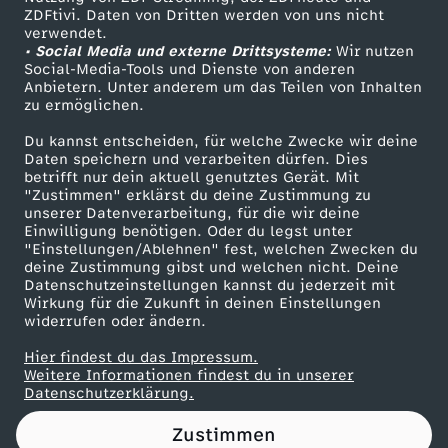
ZDFtivi. Daten von Dritten werden von uns nicht
:
Das ZDF
verwendet.
• Social Media und externe Drittsysteme:
Wir nutzen
ZDF Unternehmen
D
Social-Media-Tools und Dienste von anderen
Anbietern. Unter anderem um das Teilen von Inhalten
Karriere
zu ermöglichen.
i
Presseportal
Du kannst entscheiden, für welche Zwecke wir deine
ZDF goes Schule
Daten speichern und verarbeiten dürfen. Dies
e
betrifft nur dein aktuell genutztes Gerät. Mit
Werbefernsehen
"Zustimmen" erklärst du deine Zustimmung zu
s
unserer Datenverarbeitung, für die wir deine
Mainzelmännchen
Einwilligung benötigen. Oder du legst unter
"Einstellungen/Ablehnen" fest, welchen Zwecken du
e
deine Zustimmung gibst und welchen nicht. Deine
Datenschutzeinstellungen kannst du jederzeit mit
Wirkung für die Zukunft in deinen Einstellungen
S
widerrufen oder ändern.
p
Hier findest du das Impressum.
Partner
Weitere Informationen findest du in unserer
Datenschutzerklärung.
i
Zustimmen