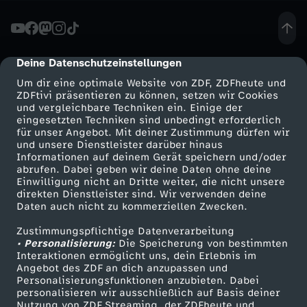
l
i
Deine Datenschutzeinstellungen
cmp-dialog-description
Um dir eine optimale Website von ZDF, ZDFheute und
g
ZDFtivi präsentieren zu können, setzen wir Cookies
und vergleichbare Techniken ein. Einige der
eingesetzten Techniken sind unbedingt erforderlich
a
für unser Angebot. Mit deiner Zustimmung dürfen wir
Mehr ZDF
Service
und unsere Dienstleister darüber hinaus
T
Informationen auf deinem Gerät speichern und/oder
ZDF-Apps
ZDFmitreden
abrufen. Dabei geben wir deine Daten ohne deine
Einwilligung nicht an Dritte weiter, die nicht unsere
o
Smart TV
Kontakt zum ZDF
direkten Dienstleister sind. Wir verwenden deine
Daten auch nicht zu kommerziellen Zwecken.
ZDFtext
Tickets
p
Zustimmungspflichtige Datenverarbeitung
Livestreams
Zuschauerservice
• Personalisierung:
Die Speicherung von bestimmten
1
Sendungen A-Z
Hilfe
Interaktionen ermöglicht uns, dein Erlebnis im
Angebot des ZDF an dich anzupassen und
TV-Programm
Personalisierungsfunktionen anzubieten. Dabei
1
personalisieren wir ausschließlich auf Basis deiner
Nutzung von ZDF Streaming, der ZDFheute und