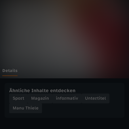
e
l
e
-
B
u
Details
n
Ähnliche Inhalte entdecken
d
Sport
Magazin
informativ
Untertitel
Manu Thiele
e
s