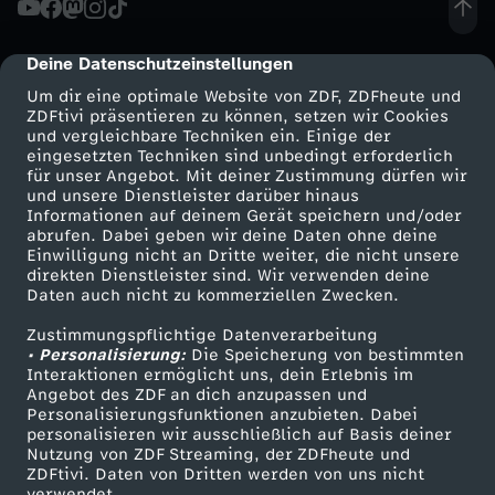
h
Deine Datenschutzeinstellungen
cmp-dialog-description
t
Um dir eine optimale Website von ZDF, ZDFheute und
ZDFtivi präsentieren zu können, setzen wir Cookies
und vergleichbare Techniken ein. Einige der
e
eingesetzten Techniken sind unbedingt erforderlich
für unser Angebot. Mit deiner Zustimmung dürfen wir
Mehr ZDF
Service
und unsere Dienstleister darüber hinaus
L
Informationen auf deinem Gerät speichern und/oder
ZDF-Apps
ZDFmitreden
abrufen. Dabei geben wir deine Daten ohne deine
i
Einwilligung nicht an Dritte weiter, die nicht unsere
Smart TV
Kontakt zum ZDF
direkten Dienstleister sind. Wir verwenden deine
Daten auch nicht zu kommerziellen Zwecken.
ZDFtext
Tickets
e
Zustimmungspflichtige Datenverarbeitung
Livestreams
Zuschauerservice
• Personalisierung:
b
Die Speicherung von bestimmten
Sendungen A-Z
Hilfe
Interaktionen ermöglicht uns, dein Erlebnis im
Angebot des ZDF an dich anzupassen und
TV-Programm
e
Personalisierungsfunktionen anzubieten. Dabei
personalisieren wir ausschließlich auf Basis deiner
Nutzung von ZDF Streaming, der ZDFheute und
z
ZDFtivi. Daten von Dritten werden von uns nicht
Das ZDF
verwendet.