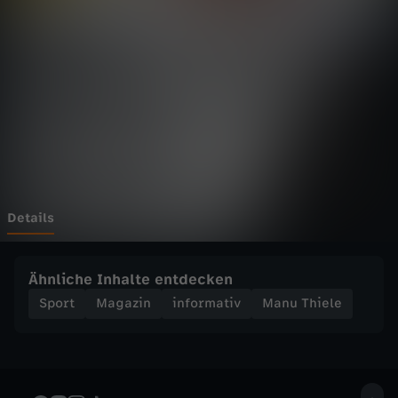
e
l
e
-
B
V
Details
B
Ähnliche Inhalte entdecken
:
Sport
Magazin
informativ
Manu Thiele
E
c