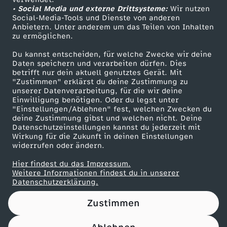
• Social Media und externe Drittsysteme:
u
Wir nutzen
ZDF Unternehmen
Social-Media-Tools und Dienste von anderen
Anbietern. Unter anderem um das Teilen von Inhalten
Karriere
m
zu ermöglichen.
Presseportal
Du kannst entscheiden, für welche Zwecke wir deine
K
ZDF goes Schule
Daten speichern und verarbeiten dürfen. Dies
betrifft nur dein aktuell genutztes Gerät. Mit
Werbefernsehen
"Zustimmen" erklärst du deine Zustimmung zu
o
unserer Datenverarbeitung, für die wir deine
Mainzelmännchen
Einwilligung benötigen. Oder du legst unter
m
"Einstellungen/Ablehnen" fest, welchen Zwecken du
deine Zustimmung gibst und welchen nicht. Deine
Datenschutzeinstellungen kannst du jederzeit mit
m
Wirkung für die Zukunft in deinen Einstellungen
widerrufen oder ändern.
e
Hier findest du das Impressum.
Partner
Weitere Informationen findest du in unserer
r
Datenschutzerklärung.
Zustimmen
z