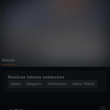
e
l
e
-
"
D
Details
e
Ähnliche Inhalte entdecken
r
Sport
Magazin
informativ
Manu Thiele
N
a