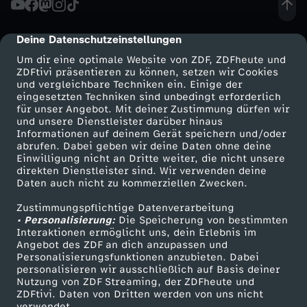
c
Deine Datenschutzeinstellungen
cmp-dialog-description
h
Um dir eine optimale Website von ZDF, ZDFheute und
ZDFtivi präsentieren zu können, setzen wir Cookies
und vergleichbare Techniken ein. Einige der
w
eingesetzten Techniken sind unbedingt erforderlich
für unser Angebot. Mit deiner Zustimmung dürfen wir
Mehr ZDF
Service
und unsere Dienstleister darüber hinaus
u
Informationen auf deinem Gerät speichern und/oder
ZDF-Apps
ZDFmitreden
abrufen. Dabei geben wir deine Daten ohne deine
c
Einwilligung nicht an Dritte weiter, die nicht unsere
Smart TV
Kontakt zum ZDF
direkten Dienstleister sind. Wir verwenden deine
Daten auch nicht zu kommerziellen Zwecken.
ZDFtext
Tickets
h
Zustimmungspflichtige Datenverarbeitung
Livestreams
Zuschauerservice
• Personalisierung:
s
Die Speicherung von bestimmten
Sendungen A-Z
Hilfe
Interaktionen ermöglicht uns, dein Erlebnis im
Angebot des ZDF an dich anzupassen und
TV-Programm
m
Personalisierungsfunktionen anzubieten. Dabei
personalisieren wir ausschließlich auf Basis deiner
Nutzung von ZDF Streaming, der ZDFheute und
u
ZDFtivi. Daten von Dritten werden von uns nicht
Das ZDF
verwendet.