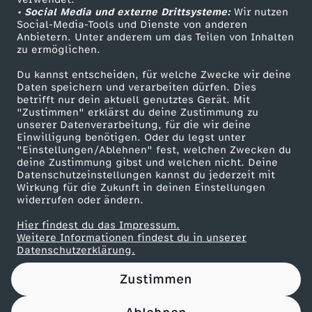
• Social Media und externe Drittsysteme:
s
Wir nutzen
ZDF Unternehmen
Social-Media-Tools und Dienste von anderen
Anbietern. Unter anderem um das Teilen von Inhalten
Karriere
s
zu ermöglichen.
Presseportal
Du kannst entscheiden, für welche Zwecke wir deine
r
ZDF goes Schule
Daten speichern und verarbeiten dürfen. Dies
betrifft nur dein aktuell genutztes Gerät. Mit
Werbefernsehen
"Zustimmen" erklärst du deine Zustimmung zu
o
unserer Datenverarbeitung, für die wir deine
Mainzelmännchen
Einwilligung benötigen. Oder du legst unter
b
"Einstellungen/Ablehnen" fest, welchen Zwecken du
deine Zustimmung gibst und welchen nicht. Deine
Datenschutzeinstellungen kannst du jederzeit mit
u
Wirkung für die Zukunft in deinen Einstellungen
widerrufen oder ändern.
s
Hier findest du das Impressum.
Partner
Weitere Informationen findest du in unserer
t
Datenschutzerklärung.
Zustimmen
e