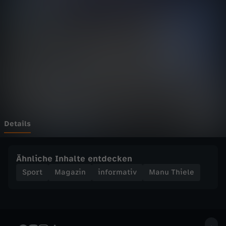
e
l
e
-
D
e
Details
s
Ähnliche Inhalte entdecken
h
Sport
Magazin
informativ
Manu Thiele
a
l