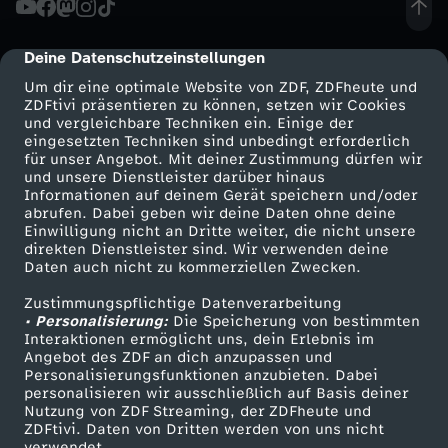
b
Deine Datenschutzeinstellungen
cmp-dialog-description
r
Um dir eine optimale Website von ZDF, ZDFheute und
ZDFtivi präsentieren zu können, setzen wir Cookies
und vergleichbare Techniken ein. Einige der
o
eingesetzten Techniken sind unbedingt erforderlich
für unser Angebot. Mit deiner Zustimmung dürfen wir
Mehr ZDF
Service
und unsere Dienstleister darüber hinaus
c
Informationen auf deinem Gerät speichern und/oder
ZDF-Apps
ZDFmitreden
abrufen. Dabei geben wir deine Daten ohne deine
k
Einwilligung nicht an Dritte weiter, die nicht unsere
Smart TV
Kontakt zum ZDF
direkten Dienstleister sind. Wir verwenden deine
Daten auch nicht zu kommerziellen Zwecken.
ZDFtext
Tickets
t
Zustimmungspflichtige Datenverarbeitung
Livestreams
Zuschauerservice
• Personalisierung:
A
Die Speicherung von bestimmten
Sendungen A-Z
Hilfe
Interaktionen ermöglicht uns, dein Erlebnis im
Angebot des ZDF an dich anzupassen und
TV-Programm
t
Personalisierungsfunktionen anzubieten. Dabei
personalisieren wir ausschließlich auf Basis deiner
Nutzung von ZDF Streaming, der ZDFheute und
a
ZDFtivi. Daten von Dritten werden von uns nicht
Das ZDF
verwendet.