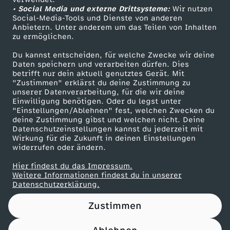
• Social Media und externe Drittsysteme:
l
Wir nutzen
ZDF Unternehmen
Social-Media-Tools und Dienste von anderen
Anbietern. Unter anderem um das Teilen von Inhalten
Karriere
a
zu ermöglichen.
Presseportal
Du kannst entscheiden, für welche Zwecke wir deine
n
ZDF goes Schule
Daten speichern und verarbeiten dürfen. Dies
betrifft nur dein aktuell genutztes Gerät. Mit
Werbefernsehen
"Zustimmen" erklärst du deine Zustimmung zu
t
unserer Datenverarbeitung, für die wir deine
Mainzelmännchen
Einwilligung benötigen. Oder du legst unter
a
"Einstellungen/Ablehnen" fest, welchen Zwecken du
deine Zustimmung gibst und welchen nicht. Deine
Datenschutzeinstellungen kannst du jederzeit mit
B
Wirkung für die Zukunft in deinen Einstellungen
widerrufen oder ändern.
e
Hier findest du das Impressum.
Partner
Weitere Informationen findest du in unserer
r
Datenschutzerklärung.
Zustimmen
g