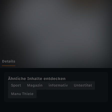
e
l
e
-
D
F
Details
B
Ähnliche Inhalte entdecken
-
Sport
Magazin
informativ
Untertitel
Manu Thiele
T
e