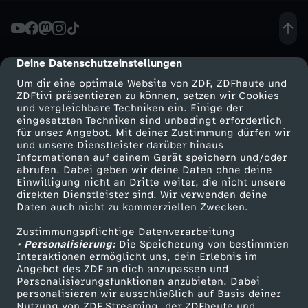
a
m
Deine Datenschutzeinstellungen
cmp-dialog-description
Um dir eine optimale Website von ZDF, ZDFheute und
:
ZDFtivi präsentieren zu können, setzen wir Cookies
und vergleichbare Techniken ein. Einige der
eingesetzten Techniken sind unbedingt erforderlich
I
für unser Angebot. Mit deiner Zustimmung dürfen wir
Mehr ZDF
Service
und unsere Dienstleister darüber hinaus
s
Informationen auf deinem Gerät speichern und/oder
ZDF-Apps
ZDFmitreden
abrufen. Dabei geben wir deine Daten ohne deine
Einwilligung nicht an Dritte weiter, die nicht unsere
t
Smart TV
Kontakt zum ZDF
direkten Dienstleister sind. Wir verwenden deine
Daten auch nicht zu kommerziellen Zwecken.
ZDFtext
Tickets
d
Zustimmungspflichtige Datenverarbeitung
Livestreams
Zuschauerservice
• Personalisierung:
Die Speicherung von bestimmten
i
Sendungen A-Z
Hilfe
Interaktionen ermöglicht uns, dein Erlebnis im
Angebot des ZDF an dich anzupassen und
TV-Programm
Personalisierungsfunktionen anzubieten. Dabei
e
personalisieren wir ausschließlich auf Basis deiner
Nutzung von ZDF Streaming, der ZDFheute und