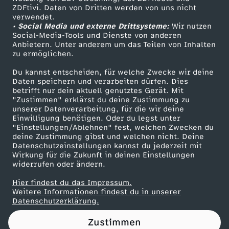
ZDFtivi. Daten von Dritten werden von uns nicht
s
Das ZDF
verwendet.
• Social Media und externe Drittsysteme:
Wir nutzen
ZDF Unternehmen
e
Social-Media-Tools und Dienste von anderen
Anbietern. Unter anderem um das Teilen von Inhalten
Karriere
zu ermöglichen.
r
Presseportal
Du kannst entscheiden, für welche Zwecke wir deine
ZDF goes Schule
Daten speichern und verarbeiten dürfen. Dies
K
betrifft nur dein aktuell genutztes Gerät. Mit
Werbefernsehen
"Zustimmen" erklärst du deine Zustimmung zu
a
unserer Datenverarbeitung, für die wir deine
Mainzelmännchen
Einwilligung benötigen. Oder du legst unter
"Einstellungen/Ablehnen" fest, welchen Zwecken du
d
deine Zustimmung gibst und welchen nicht. Deine
Datenschutzeinstellungen kannst du jederzeit mit
Wirkung für die Zukunft in deinen Einstellungen
e
widerrufen oder ändern.
r
Hier findest du das Impressum.
Partner
Weitere Informationen findest du in unserer
Datenschutzerklärung.
b
Zustimmen