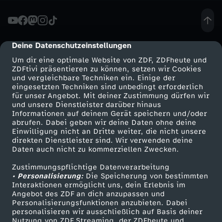
:
S
Deine Datenschutzeinstellungen
cmp-dialog-description
Um dir eine optimale Website von ZDF, ZDFheute und
o
ZDFtivi präsentieren zu können, setzen wir Cookies
und vergleichbare Techniken ein. Einige der
eingesetzten Techniken sind unbedingt erforderlich
h
für unser Angebot. Mit deiner Zustimmung dürfen wir
Mehr ZDF
Service
und unsere Dienstleister darüber hinaus
o
Informationen auf deinem Gerät speichern und/oder
ZDF-Apps
ZDFmitreden
abrufen. Dabei geben wir deine Daten ohne deine
Einwilligung nicht an Dritte weiter, die nicht unsere
l
Smart TV
Kontakt zum ZDF
direkten Dienstleister sind. Wir verwenden deine
Daten auch nicht zu kommerziellen Zwecken.
ZDFtext
Tickets
t
Zustimmungspflichtige Datenverarbeitung
Livestreams
Zuschauerservice
• Personalisierung:
Die Speicherung von bestimmten
e
Sendungen A-Z
Hilfe
Interaktionen ermöglicht uns, dein Erlebnis im
Angebot des ZDF an dich anzupassen und
TV-Programm
Personalisierungsfunktionen anzubieten. Dabei
D
personalisieren wir ausschließlich auf Basis deiner
Nutzung von ZDF Streaming, der ZDFheute und