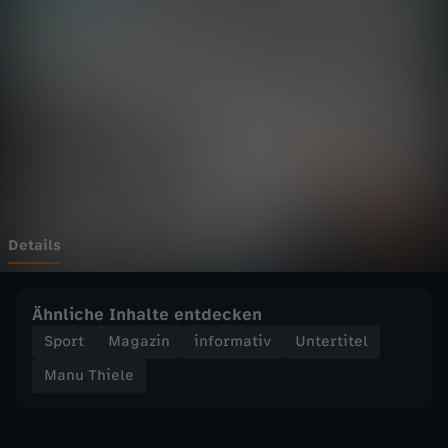
e
l
e
-
E
M
Details
1
Ähnliche Inhalte entdecken
9
Sport
Magazin
informativ
Untertitel
Manu Thiele
9
6