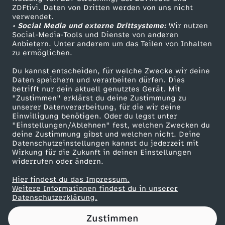
ZDFtivi. Daten von Dritten werden von uns nicht
e
Das ZDF
verwendet.
• Social Media und externe Drittsysteme:
Wir nutzen
ZDF Unternehmen
u
Social-Media-Tools und Dienste von anderen
Anbietern. Unter anderem um das Teilen von Inhalten
Karriere
zu ermöglichen.
t
Presseportal
Du kannst entscheiden, für welche Zwecke wir deine
ZDF goes Schule
Daten speichern und verarbeiten dürfen. Dies
s
betrifft nur dein aktuell genutztes Gerät. Mit
Werbefernsehen
"Zustimmen" erklärst du deine Zustimmung zu
c
unserer Datenverarbeitung, für die wir deine
Mainzelmännchen
Einwilligung benötigen. Oder du legst unter
"Einstellungen/Ablehnen" fest, welchen Zwecken du
h
deine Zustimmung gibst und welchen nicht. Deine
Datenschutzeinstellungen kannst du jederzeit mit
Wirkung für die Zukunft in deinen Einstellungen
l
widerrufen oder ändern.
a
Hier findest du das Impressum.
Partner
Weitere Informationen findest du in unserer
Datenschutzerklärung.
n
Zustimmen