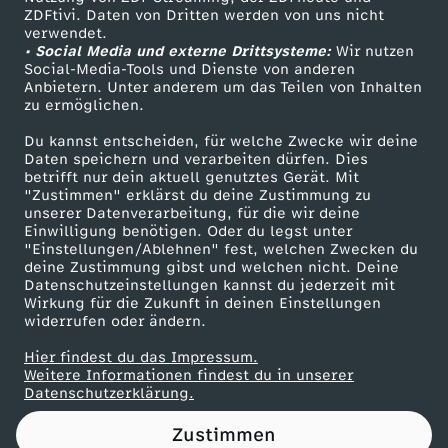
ZDFtivi. Daten von Dritten werden von uns nicht
t
Das ZDF
verwendet.
• Social Media und externe Drittsysteme:
Wir nutzen
ZDF Unternehmen
w
Social-Media-Tools und Dienste von anderen
Anbietern. Unter anderem um das Teilen von Inhalten
Karriere
zu ermöglichen.
a
Presseportal
Du kannst entscheiden, für welche Zwecke wir deine
ZDF goes Schule
Daten speichern und verarbeiten dürfen. Dies
r
betrifft nur dein aktuell genutztes Gerät. Mit
Werbefernsehen
"Zustimmen" erklärst du deine Zustimmung zu
d
unserer Datenverarbeitung, für die wir deine
Mainzelmännchen
Einwilligung benötigen. Oder du legst unter
"Einstellungen/Ablehnen" fest, welchen Zwecken du
e
deine Zustimmung gibst und welchen nicht. Deine
Datenschutzeinstellungen kannst du jederzeit mit
Wirkung für die Zukunft in deinen Einstellungen
r
widerrufen oder ändern.
B
Hier findest du das Impressum.
Partner
Weitere Informationen findest du in unserer
Datenschutzerklärung.
o
Zustimmen