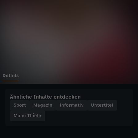
e
l
e
-
G
e
Details
r
Ähnliche Inhalte entdecken
d
Sport
Magazin
informativ
Untertitel
Manu Thiele
M
ü