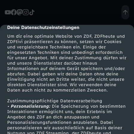
l
l
Deine Datenschutzeinstellungen
cmp-dialog-description
Um dir eine optimale Website von ZDF, ZDFheute und
e
ZDFtivi präsentieren zu können, setzen wir Cookies
und vergleichbare Techniken ein. Einige der
eingesetzten Techniken sind unbedingt erforderlich
r
für unser Angebot. Mit deiner Zustimmung dürfen wir
Mehr ZDF
Service
und unsere Dienstleister darüber hinaus
:
Informationen auf deinem Gerät speichern und/oder
ZDF-Apps
ZDFmitreden
abrufen. Dabei geben wir deine Daten ohne deine
Einwilligung nicht an Dritte weiter, die nicht unsere
S
Smart TV
Kontakt zum ZDF
direkten Dienstleister sind. Wir verwenden deine
Daten auch nicht zu kommerziellen Zwecken.
ZDFtext
Tickets
o
Zustimmungspflichtige Datenverarbeitung
Livestreams
Zuschauerservice
• Personalisierung:
Die Speicherung von bestimmten
g
Sendungen A-Z
Hilfe
Interaktionen ermöglicht uns, dein Erlebnis im
Angebot des ZDF an dich anzupassen und
TV-Programm
Personalisierungsfunktionen anzubieten. Dabei
u
personalisieren wir ausschließlich auf Basis deiner
Nutzung von ZDF Streaming, der ZDFheute und