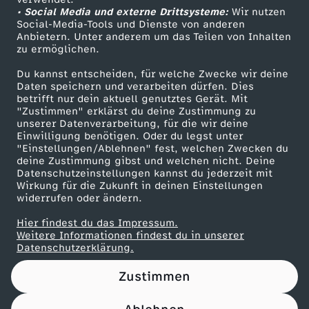
• Social Media und externe Drittsysteme:
e
Wir nutzen
ZDF Unternehmen
Social-Media-Tools und Dienste von anderen
Anbietern. Unter anderem um das Teilen von Inhalten
Karriere
c
zu ermöglichen.
Presseportal
Du kannst entscheiden, für welche Zwecke wir deine
h
ZDF goes Schule
Daten speichern und verarbeiten dürfen. Dies
betrifft nur dein aktuell genutztes Gerät. Mit
Werbefernsehen
"Zustimmen" erklärst du deine Zustimmung zu
t
unserer Datenverarbeitung, für die wir deine
Mainzelmännchen
Einwilligung benötigen. Oder du legst unter
i
"Einstellungen/Ablehnen" fest, welchen Zwecken du
deine Zustimmung gibst und welchen nicht. Deine
Datenschutzeinstellungen kannst du jederzeit mit
g
Wirkung für die Zukunft in deinen Einstellungen
widerrufen oder ändern.
t
Hier findest du das Impressum.
Partner
Weitere Informationen findest du in unserer
?
Datenschutzerklärung.
Zustimmen
!