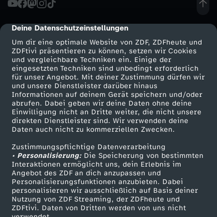
d
Deine Datenschutzeinstellungen
cmp-dialog-description
-
Um dir eine optimale Website von ZDF, ZDFheute und
ZDFtivi präsentieren zu können, setzen wir Cookies
und vergleichbare Techniken ein. Einige der
H
eingesetzten Techniken sind unbedingt erforderlich
für unser Angebot. Mit deiner Zustimmung dürfen wir
Mehr ZDF
Service
und unsere Dienstleister darüber hinaus
y
Informationen auf deinem Gerät speichern und/oder
ZDF-Apps
ZDFmitreden
abrufen. Dabei geben wir deine Daten ohne deine
p
Einwilligung nicht an Dritte weiter, die nicht unsere
Smart TV
Kontakt zum ZDF
direkten Dienstleister sind. Wir verwenden deine
Daten auch nicht zu kommerziellen Zwecken.
ZDFtext
Tickets
e
Zustimmungspflichtige Datenverarbeitung
Livestreams
Zuschauerservice
• Personalisierung:
b
Die Speicherung von bestimmten
Sendungen A-Z
Hilfe
Interaktionen ermöglicht uns, dein Erlebnis im
Angebot des ZDF an dich anzupassen und
TV-Programm
e
Personalisierungsfunktionen anzubieten. Dabei
personalisieren wir ausschließlich auf Basis deiner
Nutzung von ZDF Streaming, der ZDFheute und
r
ZDFtivi. Daten von Dritten werden von uns nicht
Das ZDF
verwendet.