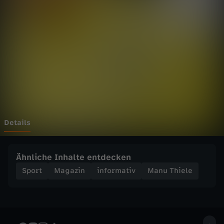
e
l
e
-
H
a
Details
a
Ähnliche Inhalte entdecken
l
Sport
Magazin
informativ
Manu Thiele
a
n