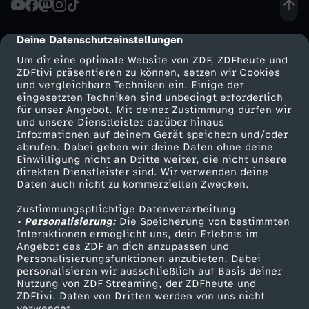
F
Deine Datenschutzeinstellungen
cmp-dialog-description
a
Um dir eine optimale Website von ZDF, ZDFheute und
ZDFtivi präsentieren zu können, setzen wir Cookies
und vergleichbare Techniken ein. Einige der
d
eingesetzten Techniken sind unbedingt erforderlich
für unser Angebot. Mit deiner Zustimmung dürfen wir
Mehr ZDF
Service
und unsere Dienstleister darüber hinaus
e
Informationen auf deinem Gerät speichern und/oder
ZDF-Apps
ZDFmitreden
abrufen. Dabei geben wir deine Daten ohne deine
n
Einwilligung nicht an Dritte weiter, die nicht unsere
Smart TV
Kontakt zum ZDF
direkten Dienstleister sind. Wir verwenden deine
Daten auch nicht zu kommerziellen Zwecken.
ZDFtext
Tickets
k
Zustimmungspflichtige Datenverarbeitung
Livestreams
Zuschauerservice
• Personalisierung:
r
Die Speicherung von bestimmten
Sendungen A-Z
Hilfe
Interaktionen ermöglicht uns, dein Erlebnis im
Angebot des ZDF an dich anzupassen und
TV-Programm
e
Personalisierungsfunktionen anzubieten. Dabei
personalisieren wir ausschließlich auf Basis deiner
Nutzung von ZDF Streaming, der ZDFheute und
u
ZDFtivi. Daten von Dritten werden von uns nicht
Das ZDF
verwendet.