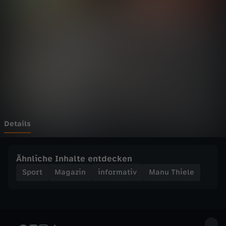
e
l
e
-
H
o
Details
p
Ähnliche Inhalte entdecken
p
Sport
Magazin
informativ
Manu Thiele
i
m