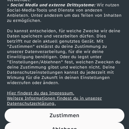
• Social Media und externe Drittsysteme:
z
Wir nutzen
ZDF Unternehmen
Social-Media-Tools und Dienste von anderen
Anbietern. Unter anderem um das Teilen von Inhalten
Karriere
:
zu ermöglichen.
Presseportal
Du kannst entscheiden, für welche Zwecke wir deine
W
ZDF goes Schule
Daten speichern und verarbeiten dürfen. Dies
betrifft nur dein aktuell genutztes Gerät. Mit
Werbefernsehen
"Zustimmen" erklärst du deine Zustimmung zu
o
unserer Datenverarbeitung, für die wir deine
Mainzelmännchen
Einwilligung benötigen. Oder du legst unter
h
"Einstellungen/Ablehnen" fest, welchen Zwecken du
deine Zustimmung gibst und welchen nicht. Deine
Datenschutzeinstellungen kannst du jederzeit mit
e
Wirkung für die Zukunft in deinen Einstellungen
widerrufen oder ändern.
r
Hier findest du das Impressum.
Partner
Weitere Informationen findest du in unserer
k
Datenschutzerklärung.
Zustimmen
o