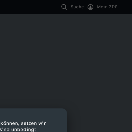
Suche
Mein ZDF
 können, setzen wir
 sind unbedingt