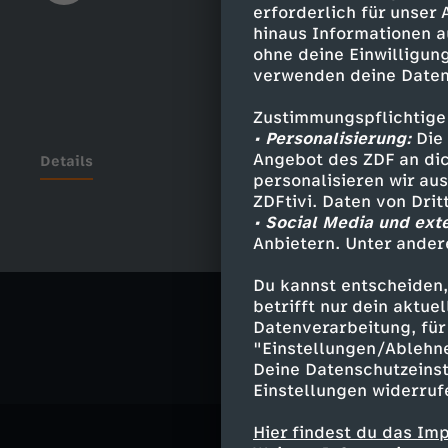
erforderlich für unser
hinaus Informationen a
ohne deine Einwilligung
verwenden deine Daten
Zustimmungspflichtige
• Personalisierung:
Die 
Angebot des ZDF an dic
Details
personalisieren wir au
ZDFtivi. Daten von Dri
• Social Media und ext
Anbietern. Unter ander
Ähnliche 
Du kannst entscheiden,
Sport
Mag
betrifft nur dein aktu
Datenverarbeitung, für 
"Einstellungen/Ablehn
Deine Datenschutzeinst
Einstellungen widerruf
Hier findest du das Im