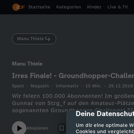
Startseite
Kategorien
Kinder
Live & TV
Manu Thiele
Manu Thiele
Irres Finale! - Groundhopper-Challe
Sport
Magazin
informativ
15 Min.
29.12.2019
Wir feiern 100.000 Abonnenten! Im großen
Gunnar von Strg_f auf den Amateur-Plätze
sogenannten Groundhopper-Challenge! TEI
Deine Datenschut
cmp-dialog-des
Um dir eine optimale W
Abspielen
Cookies und vergleichb