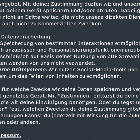
 Angebot. Mit deiner Zustimmung dürfen wir und unser
uf deinem Gerät speichern und/oder abrufen. Dabei 
 nicht an Dritte weiter, die nicht unsere direkten Dien
 auch nicht zu kommerziellen Zwecken.
 Datenverarbeitung
Speicherung von bestimmten Interaktionen ermöglicht
h anzupassen und Personalisierungsfunktionen anzub
sschließlich auf Basis deiner Nutzung von ZDF Stream
tten werden von uns nicht verwendet.
erne Drittsysteme:
Wir nutzen Social-Media-Tools und
em um das Teilen von Inhalten zu ermöglichen.
Inhalte entdecken
 für welche Zwecke wir deine Daten speichern und ver
azin
informativ
Manu Thiele
ell genutztes Gerät. Mit "Zustimmen" erklärst du dein
die wir deine Einwilligung benötigen. Oder du legst u
en" fest, welchen Zwecken du deine Zustimmung gibst
ellungen kannst du jederzeit mit Wirkung für die Zuku
en oder ändern.
pressum.