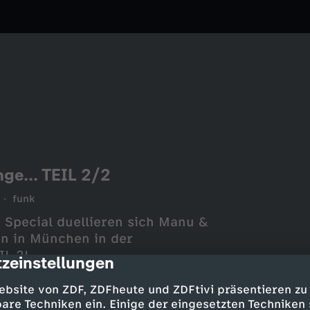
nge... TEIL 2/2
funk
 Special duellieren sich Manu &
n in München in der
L 2!
zeinstellungen
cription
ebsite von ZDF, ZDFheute und ZDFtivi präsentieren zu
are Techniken ein. Einige der eingesetzten Techniken