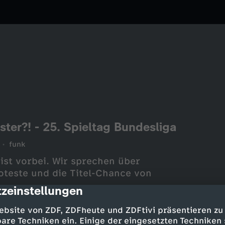
ter?! - 25. Spieltag Bundesliga
funk
 ist vorbei. Wir sprechen über
oteste und die Titel-Chance von
zeinstellungen
cription
ebsite von ZDF, ZDFheute und ZDFtivi präsentieren zu
are Techniken ein. Einige der eingesetzten Techniken