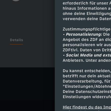
erforderlich für unser
hinaus Informationen a
ohne deine Einwilligung
verwenden deine Daten
Zustimmungspflichtige
• Personalisierung:
Die 
Angebot des ZDF an dic
Details
personalisieren wir au
ZDFtivi. Daten von Dri
• Social Media und ext
Anbietern. Unter ander
Ähnliche 
Du kannst entscheiden,
Sport
Mag
betrifft nur dein aktu
Datenverarbeitung, für 
"Einstellungen/Ablehn
Deine Datenschutzeinst
Einstellungen widerruf
Hier findest du das Im