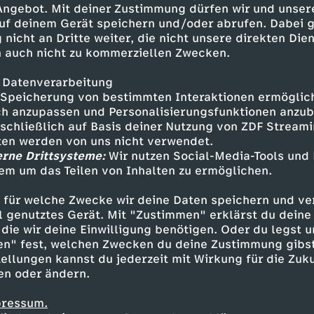
 Angebot. Mit deiner Zustimmung dürfen wir und unser
uf deinem Gerät speichern und/oder abrufen. Dabei 
 nicht an Dritte weiter, die nicht unsere direkten Dien
 auch nicht zu kommerziellen Zwecken.
 Datenverarbeitung
Speicherung von bestimmten Interaktionen ermöglicht
h anzupassen und Personalisierungsfunktionen anzub
sschließlich auf Basis deiner Nutzung von ZDF Stream
tten werden von uns nicht verwendet.
erne Drittsysteme:
Wir nutzen Social-Media-Tools und
em um das Teilen von Inhalten zu ermöglichen.
Inhalte entdecken
 für welche Zwecke wir deine Daten speichern und ver
azin
informativ
Manu Thiele
ell genutztes Gerät. Mit "Zustimmen" erklärst du dein
die wir deine Einwilligung benötigen. Oder du legst u
en" fest, welchen Zwecken du deine Zustimmung gibst
ellungen kannst du jederzeit mit Wirkung für die Zuku
en oder ändern.
pressum.