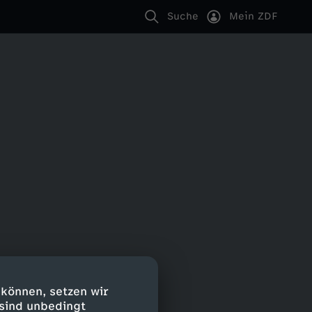
Suche
Mein ZDF
 können, setzen wir
 sind unbedingt