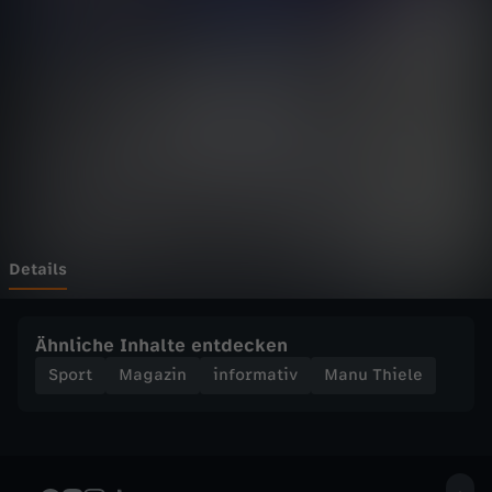
e
l
e
-
P
o
Details
c
Ähnliche Inhalte entdecken
h
Sport
Magazin
informativ
Manu Thiele
e
t