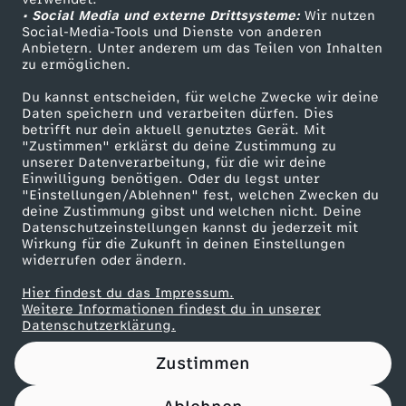
• Social Media und externe Drittsysteme:
u
Wir nutzen
ZDF Unternehmen
Social-Media-Tools und Dienste von anderen
Anbietern. Unter anderem um das Teilen von Inhalten
Karriere
s
zu ermöglichen.
Presseportal
Du kannst entscheiden, für welche Zwecke wir deine
!
ZDF goes Schule
Daten speichern und verarbeiten dürfen. Dies
betrifft nur dein aktuell genutztes Gerät. Mit
Werbefernsehen
"Zustimmen" erklärst du deine Zustimmung zu
M
unserer Datenverarbeitung, für die wir deine
Mainzelmännchen
Einwilligung benötigen. Oder du legst unter
o
"Einstellungen/Ablehnen" fest, welchen Zwecken du
deine Zustimmung gibst und welchen nicht. Deine
Datenschutzeinstellungen kannst du jederzeit mit
u
Wirkung für die Zukunft in deinen Einstellungen
widerrufen oder ändern.
r
Hier findest du das Impressum.
Partner
Weitere Informationen findest du in unserer
i
Datenschutzerklärung.
Zustimmen
n