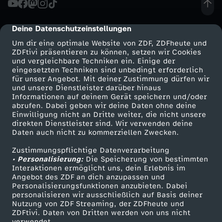
t
Deine Datenschutzeinstellungen
cmp-dialog-description
i
Um dir eine optimale Website von ZDF, ZDFheute und
ZDFtivi präsentieren zu können, setzen wir Cookies
und vergleichbare Techniken ein. Einige der
n
eingesetzten Techniken sind unbedingt erforderlich
für unser Angebot. Mit deiner Zustimmung dürfen wir
Mehr ZDF
Service
und unsere Dienstleister darüber hinaus
o
Informationen auf deinem Gerät speichern und/oder
ZDF-Apps
ZDFmitreden
abrufen. Dabei geben wir deine Daten ohne deine
i
Einwilligung nicht an Dritte weiter, die nicht unsere
Smart TV
Kontakt zum ZDF
direkten Dienstleister sind. Wir verwenden deine
Daten auch nicht zu kommerziellen Zwecken.
ZDFtext
Tickets
s
Zustimmungspflichtige Datenverarbeitung
Livestreams
Zuschauerservice
• Personalisierung:
t
Die Speicherung von bestimmten
Sendungen A-Z
Hilfe
Interaktionen ermöglicht uns, dein Erlebnis im
Angebot des ZDF an dich anzupassen und
TV-Programm
r
Personalisierungsfunktionen anzubieten. Dabei
personalisieren wir ausschließlich auf Basis deiner
Nutzung von ZDF Streaming, der ZDFheute und
a
ZDFtivi. Daten von Dritten werden von uns nicht
Das ZDF
verwendet.