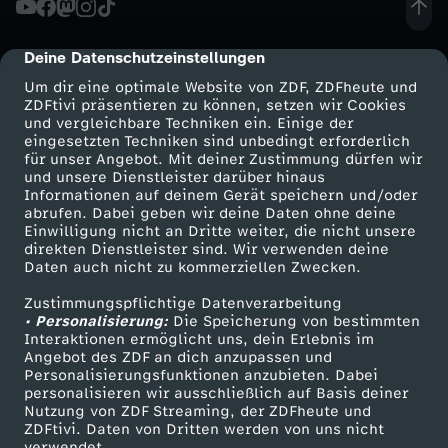
z
Deine Datenschutzeinstellungen
cmp-dialog-description
i
Um dir eine optimale Website von ZDF, ZDFheute und
ZDFtivi präsentieren zu können, setzen wir Cookies
und vergleichbare Techniken ein. Einige der
g
eingesetzten Techniken sind unbedingt erforderlich
für unser Angebot. Mit deiner Zustimmung dürfen wir
Mehr ZDF
Service
und unsere Dienstleister darüber hinaus
:
Informationen auf deinem Gerät speichern und/oder
ZDF-Apps
ZDFmitreden
abrufen. Dabei geben wir deine Daten ohne deine
M
Einwilligung nicht an Dritte weiter, die nicht unsere
Smart TV
Kontakt zum ZDF
direkten Dienstleister sind. Wir verwenden deine
Daten auch nicht zu kommerziellen Zwecken.
ZDFtext
Tickets
i
Zustimmungspflichtige Datenverarbeitung
Livestreams
Zuschauerservice
• Personalisierung:
t
Die Speicherung von bestimmten
Sendungen A-Z
Hilfe
Interaktionen ermöglicht uns, dein Erlebnis im
Angebot des ZDF an dich anzupassen und
TV-Programm
V
Personalisierungsfunktionen anzubieten. Dabei
personalisieren wir ausschließlich auf Basis deiner
Nutzung von ZDF Streaming, der ZDFheute und
o
ZDFtivi. Daten von Dritten werden von uns nicht
Das ZDF
verwendet.