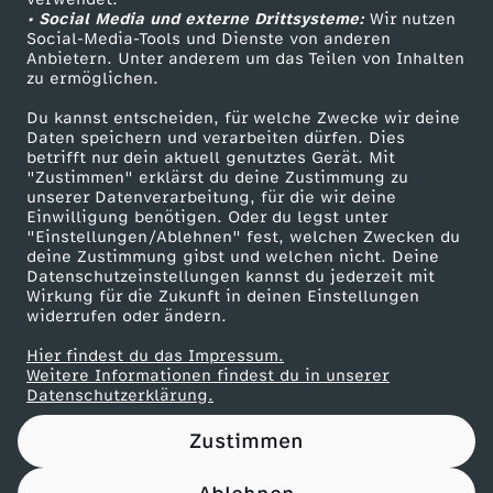
• Social Media und externe Drittsysteme:
l
Wir nutzen
ZDF Unternehmen
Social-Media-Tools und Dienste von anderen
Anbietern. Unter anderem um das Teilen von Inhalten
Karriere
l
zu ermöglichen.
Presseportal
Du kannst entscheiden, für welche Zwecke wir deine
g
ZDF goes Schule
Daten speichern und verarbeiten dürfen. Dies
betrifft nur dein aktuell genutztes Gerät. Mit
Werbefernsehen
"Zustimmen" erklärst du deine Zustimmung zu
a
unserer Datenverarbeitung, für die wir deine
Mainzelmännchen
Einwilligung benötigen. Oder du legst unter
s
"Einstellungen/Ablehnen" fest, welchen Zwecken du
deine Zustimmung gibst und welchen nicht. Deine
Datenschutzeinstellungen kannst du jederzeit mit
z
Wirkung für die Zukunft in deinen Einstellungen
widerrufen oder ändern.
u
Hier findest du das Impressum.
Partner
Weitere Informationen findest du in unserer
r
Datenschutzerklärung.
Zustimmen
d