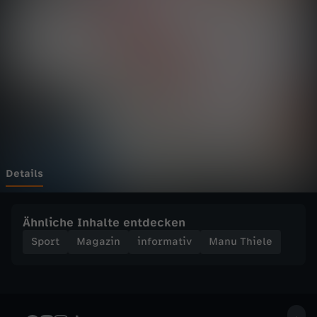
e
l
e
-
R
B
Details
L
Ähnliche Inhalte entdecken
e
Sport
Magazin
informativ
Manu Thiele
i
p