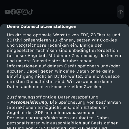
t
a
Deine Datenschutzeinstellungen
cmp-dialog-description
Um dir eine optimale Website von ZDF, ZDFheute und
r
ZDFtivi präsentieren zu können, setzen wir Cookies
und vergleichbare Techniken ein. Einige der
eingesetzten Techniken sind unbedingt erforderlich
s
für unser Angebot. Mit deiner Zustimmung dürfen wir
Mehr ZDF
Service
und unsere Dienstleister darüber hinaus
:
Informationen auf deinem Gerät speichern und/oder
ZDF-Apps
ZDFmitreden
abrufen. Dabei geben wir deine Daten ohne deine
Einwilligung nicht an Dritte weiter, die nicht unsere
K
Smart TV
Kontakt zum ZDF
direkten Dienstleister sind. Wir verwenden deine
Daten auch nicht zu kommerziellen Zwecken.
ZDFtext
Tickets
e
Zustimmungspflichtige Datenverarbeitung
Livestreams
Zuschauerservice
• Personalisierung:
Die Speicherung von bestimmten
i
Sendungen A-Z
Hilfe
Interaktionen ermöglicht uns, dein Erlebnis im
Angebot des ZDF an dich anzupassen und
TV-Programm
Personalisierungsfunktionen anzubieten. Dabei
n
personalisieren wir ausschließlich auf Basis deiner
Nutzung von ZDF Streaming, der ZDFheute und