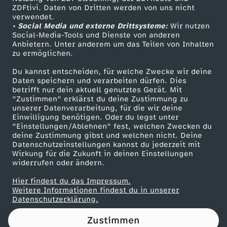
ZDFtivi. Daten von Dritten werden von uns nicht
R
Das ZDF
verwendet.
• Social Media und externe Drittsysteme:
Wir nutzen
ZDF Unternehmen
e
Social-Media-Tools und Dienste von anderen
Anbietern. Unter anderem um das Teilen von Inhalten
Karriere
zu ermöglichen.
s
Presseportal
Du kannst entscheiden, für welche Zwecke wir deine
ZDF goes Schule
Daten speichern und verarbeiten dürfen. Dies
p
betrifft nur dein aktuell genutztes Gerät. Mit
Werbefernsehen
"Zustimmen" erklärst du deine Zustimmung zu
e
unserer Datenverarbeitung, für die wir deine
Mainzelmännchen
Einwilligung benötigen. Oder du legst unter
"Einstellungen/Ablehnen" fest, welchen Zwecken du
k
deine Zustimmung gibst und welchen nicht. Deine
Datenschutzeinstellungen kannst du jederzeit mit
Wirkung für die Zukunft in deinen Einstellungen
t
widerrufen oder ändern.
v
Hier findest du das Impressum.
Partner
Weitere Informationen findest du in unserer
Datenschutzerklärung.
o
Zustimmen