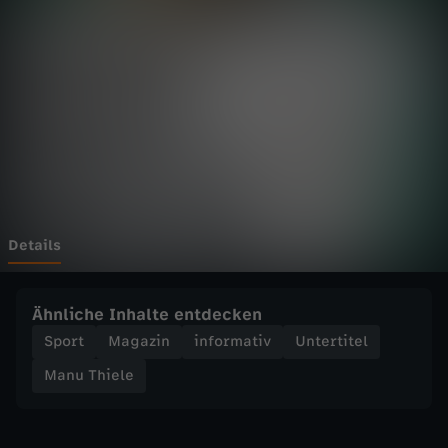
e
l
e
-
T
r
Details
o
Ähnliche Inhalte entdecken
t
Sport
Magazin
informativ
Untertitel
Manu Thiele
z
S