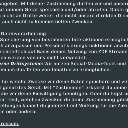
 Angebot. Mit deiner Zustimmung dürfen wir und unser
uf deinem Gerät speichern und/oder abrufen. Dabei 
 nicht an Dritte weiter, die nicht unsere direkten Dien
 auch nicht zu kommerziellen Zwecken.
 Datenverarbeitung
Speicherung von bestimmten Interaktionen ermöglicht
h anzupassen und Personalisierungsfunktionen anzub
sschließlich auf Basis deiner Nutzung von ZDF Stream
tten werden von uns nicht verwendet.
erne Drittsysteme:
Wir nutzen Social-Media-Tools und
em um das Teilen von Inhalten zu ermöglichen.
Inhalte entdecken
 für welche Zwecke wir deine Daten speichern und ver
azin
informativ
Untertitel
Manu Thiele
ell genutztes Gerät. Mit "Zustimmen" erklärst du dein
die wir deine Einwilligung benötigen. Oder du legst u
en" fest, welchen Zwecken du deine Zustimmung gibst
ellungen kannst du jederzeit mit Wirkung für die Zuku
en oder ändern.
pressum.