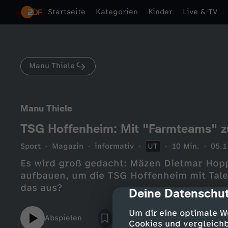
Startseite
Kategorien
Kinder
Live & TV
Manu Thiele
Manu Thiele
TSG Hoffenheim: Mit "Farmteams" z
Sport
Magazin
informativ
UT
10 Min.
05.1
Es wird groß gedacht: Mäzen Dietmar Hop
aufbauen, um die TSG Hoffenheim mit Talen
das aus?
Deine Datenschut
cmp-dialog-des
Um dir eine optimale W
Abspielen
Cookies und vergleichb