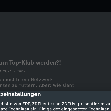
um Top-Klub werden?!
1.2021
funk
p möchte ein Netzwerk
ten zu füttern. Aber: Wie sieht
zeinstellungen
cription
ebsite von ZDF, ZDFheute und ZDFtivi präsentieren zu
are Techniken ein. Einige der eingesetzten Techniken