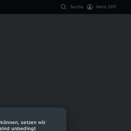
Suche
Mein ZDF
 können, setzen wir
 sind unbedingt