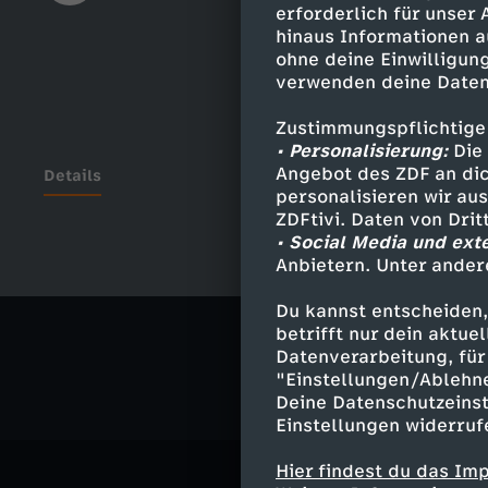
erforderlich für unser
hinaus Informationen a
ohne deine Einwilligung
verwenden deine Daten
Zustimmungspflichtige
• Personalisierung:
Die 
Angebot des ZDF an dic
Details
personalisieren wir au
ZDFtivi. Daten von Dri
• Social Media und ext
Anbietern. Unter ander
Ähnliche 
Du kannst entscheiden,
Sport
Mag
betrifft nur dein aktu
Datenverarbeitung, für 
"Einstellungen/Ablehn
Deine Datenschutzeinst
Einstellungen widerruf
Hier findest du das Im