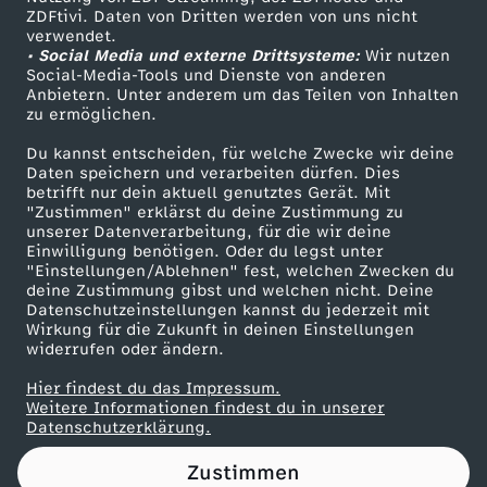
ZDFtivi. Daten von Dritten werden von uns nicht
c
Das ZDF
verwendet.
• Social Media und externe Drittsysteme:
Wir nutzen
ZDF Unternehmen
h
Social-Media-Tools und Dienste von anderen
Anbietern. Unter anderem um das Teilen von Inhalten
Karriere
zu ermöglichen.
l
Presseportal
Du kannst entscheiden, für welche Zwecke wir deine
ZDF goes Schule
Daten speichern und verarbeiten dürfen. Dies
a
betrifft nur dein aktuell genutztes Gerät. Mit
Werbefernsehen
"Zustimmen" erklärst du deine Zustimmung zu
n
unserer Datenverarbeitung, für die wir deine
Mainzelmännchen
Einwilligung benötigen. Oder du legst unter
"Einstellungen/Ablehnen" fest, welchen Zwecken du
d
deine Zustimmung gibst und welchen nicht. Deine
Datenschutzeinstellungen kannst du jederzeit mit
Wirkung für die Zukunft in deinen Einstellungen
o
widerrufen oder ändern.
h
Hier findest du das Impressum.
Partner
Weitere Informationen findest du in unserer
Datenschutzerklärung.
n
Zustimmen