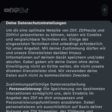
:
H
Deine Datenschutzeinstellungen
cmp-dialog-description
Um dir eine optimale Website von ZDF, ZDFheute und
a
ZDFtivi präsentieren zu können, setzen wir Cookies
und vergleichbare Techniken ein. Einige der
eingesetzten Techniken sind unbedingt erforderlich
t
für unser Angebot. Mit deiner Zustimmung dürfen wir
Mehr ZDF
Service
und unsere Dienstleister darüber hinaus
D
Informationen auf deinem Gerät speichern und/oder
ZDF-Apps
ZDFmitreden
abrufen. Dabei geben wir deine Daten ohne deine
Einwilligung nicht an Dritte weiter, die nicht unsere
e
Smart TV
Kontakt zum ZDF
direkten Dienstleister sind. Wir verwenden deine
Daten auch nicht zu kommerziellen Zwecken.
ZDFtext
Tickets
u
Zustimmungspflichtige Datenverarbeitung
Livestreams
Zuschauerservice
• Personalisierung:
Die Speicherung von bestimmten
t
Sendungen A-Z
Hilfe
Interaktionen ermöglicht uns, dein Erlebnis im
Angebot des ZDF an dich anzupassen und
TV-Programm
Personalisierungsfunktionen anzubieten. Dabei
s
personalisieren wir ausschließlich auf Basis deiner
Nutzung von ZDF Streaming, der ZDFheute und