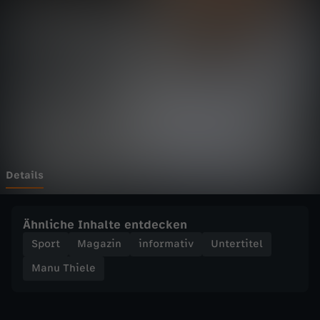
e
l
e
-
W
M
Details
2
Ähnliche Inhalte entdecken
0
Sport
Magazin
informativ
Untertitel
Manu Thiele
2
2