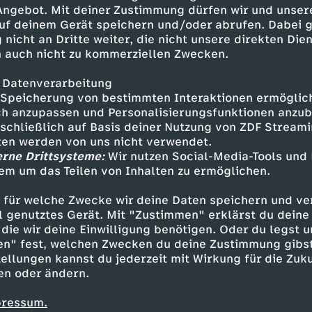
enes Thüringen" gegen Rechts;
 Angebot. Mit deiner Zustimmung dürfen wir und unser
uf deinem Gerät speichern und/oder abrufen. Dabei 
 nicht an Dritte weiter, die nicht unsere direkten Dien
 auch nicht zu kommerziellen Zwecken.
 Datenverarbeitung
Speicherung von bestimmten Interaktionen ermöglicht
h anzupassen und Personalisierungsfunktionen anzub
sschließlich auf Basis deiner Nutzung von ZDF Stream
tten werden von uns nicht verwendet.
erne Drittsysteme:
Wir nutzen Social-Media-Tools und
em um das Teilen von Inhalten zu ermöglichen.
Inhalte entdecken
 für welche Zwecke wir deine Daten speichern und ver
n
Magazin
informativ
heute
ell genutztes Gerät. Mit "Zustimmen" erklärst du dein
die wir deine Einwilligung benötigen. Oder du legst u
en" fest, welchen Zwecken du deine Zustimmung gibst
ellungen kannst du jederzeit mit Wirkung für die Zuku
en oder ändern.
pressum.