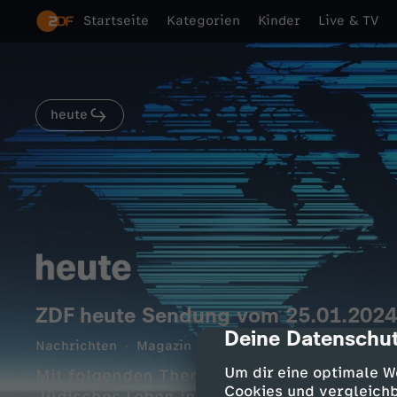
Startseite
Kategorien
Kinder
Live & TV
heute
ZDF heute Sendung vom 25.01.2024
Deine Datenschut
cmp-dialog-des
Nachrichten
Magazin
informativ
10 Min.
25.0
Um dir eine optimale W
Mit folgenden Themen: Lokführer-Streik sc
Cookies und vergleichb