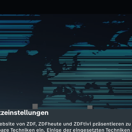
zeinstellungen
cription
1.2024
ZDF
ebsite von ZDF, ZDFheute und ZDFtivi präsentieren zu
hadet auch der Wirtschaft;
are Techniken ein. Einige der eingesetzten Techniken