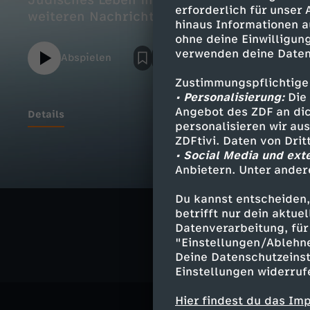
Jüdisches Leben in Deutschland; "Weltoff
erforderlich für unser
weiteren Nachrichten und dem Wetter.
hinaus Informationen a
ohne deine Einwilligung
verwenden deine Daten
Abspielen
Zustimmungspflichtige
• Personalisierung:
Die 
Angebot des ZDF an dic
Details
personalisieren wir au
ZDFtivi. Daten von Dri
• Social Media und ext
Anbietern. Unter ander
Ähnliche 
Du kannst entscheiden,
Nachrichte
betrifft nur dein aktu
Datenverarbeitung, für 
"Einstellungen/Ablehn
Deine Datenschutzeinst
Einstellungen widerruf
Hier findest du das Im