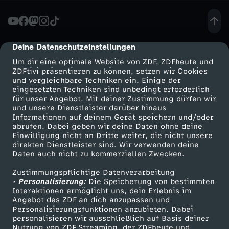
d
u
Deine Datenschutzeinstellungen
cmp-dialog-description
Um dir eine optimale Website von ZDF, ZDFheute und
n
ZDFtivi präsentieren zu können, setzen wir Cookies
und vergleichbare Techniken ein. Einige der
eingesetzten Techniken sind unbedingt erforderlich
g
für unser Angebot. Mit deiner Zustimmung dürfen wir
Mehr ZDF
Service
und unsere Dienstleister darüber hinaus
v
Informationen auf deinem Gerät speichern und/oder
ZDF-Apps
ZDFmitreden
abrufen. Dabei geben wir deine Daten ohne deine
Einwilligung nicht an Dritte weiter, die nicht unsere
o
Smart TV
Kontakt zum ZDF
direkten Dienstleister sind. Wir verwenden deine
Daten auch nicht zu kommerziellen Zwecken.
ZDFtext
Tickets
m
Zustimmungspflichtige Datenverarbeitung
Livestreams
Zuschauerservice
• Personalisierung:
Die Speicherung von bestimmten
2
Sendungen A-Z
Hilfe
Interaktionen ermöglicht uns, dein Erlebnis im
Angebot des ZDF an dich anzupassen und
TV-Programm
Personalisierungsfunktionen anzubieten. Dabei
1
personalisieren wir ausschließlich auf Basis deiner
Nutzung von ZDF Streaming, der ZDFheute und