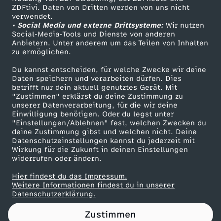
ZDFtivi. Daten von Dritten werden von uns nicht
.
Das ZDF
verwendet.
• Social Media und externe Drittsysteme:
Wir nutzen
ZDF Unternehmen
0
Social-Media-Tools und Dienste von anderen
Anbietern. Unter anderem um das Teilen von Inhalten
Karriere
zu ermöglichen.
2
Presseportal
Du kannst entscheiden, für welche Zwecke wir deine
ZDF goes Schule
Daten speichern und verarbeiten dürfen. Dies
.
betrifft nur dein aktuell genutztes Gerät. Mit
Werbefernsehen
"Zustimmen" erklärst du deine Zustimmung zu
2
unserer Datenverarbeitung, für die wir deine
Mainzelmännchen
Einwilligung benötigen. Oder du legst unter
"Einstellungen/Ablehnen" fest, welchen Zwecken du
0
deine Zustimmung gibst und welchen nicht. Deine
Datenschutzeinstellungen kannst du jederzeit mit
Wirkung für die Zukunft in deinen Einstellungen
2
widerrufen oder ändern.
4
Hier findest du das Impressum.
Partner
Weitere Informationen findest du in unserer
Datenschutzerklärung.
Zustimmen