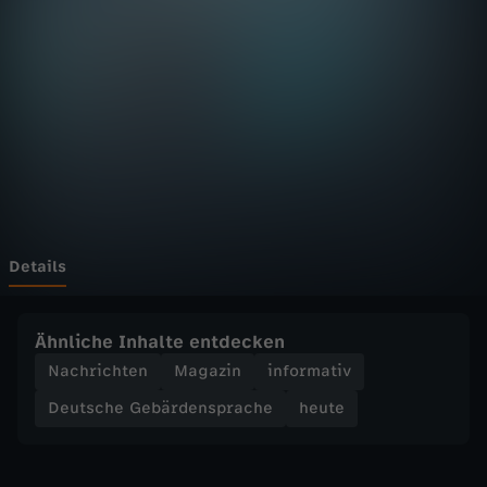
D
F
h
e
u
t
Details
e
Ähnliche Inhalte entdecken
S
Nachrichten
Magazin
informativ
Deutsche Gebärdensprache
heute
e
n