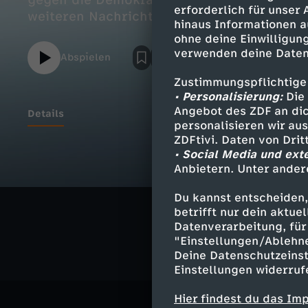
gegen die Demokratie; Eröffnung von Batt
erforderlich für unser
weiteren Nachrichten und dem Wetter.
hinaus Informationen a
ohne deine Einwilligung
verwenden deine Daten
Abspielen
Zustimmungspflichtige
• Personalisierung:
Die 
Angebot des ZDF an dic
Details
personalisieren wir au
ZDFtivi. Daten von Dri
• Social Media und ext
Anbietern. Unter ander
Ähnliche 
Du kannst entscheiden,
Nachrichte
betrifft nur dein aktu
Datenverarbeitung, für 
"Einstellungen/Ablehn
Deine Datenschutzeinst
Einstellungen widerruf
Hier findest du das Im