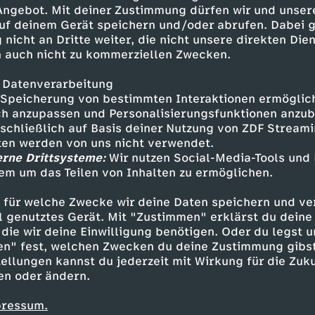
erie-Fabrik in Schweden;
 Angebot. Mit deiner Zustimmung dürfen wir und unser
uf deinem Gerät speichern und/oder abrufen. Dabei 
 nicht an Dritte weiter, die nicht unsere direkten Dien
 auch nicht zu kommerziellen Zwecken.
 Datenverarbeitung
Speicherung von bestimmten Interaktionen ermöglicht
h anzupassen und Personalisierungsfunktionen anzub
sschließlich auf Basis deiner Nutzung von ZDF Stream
tten werden von uns nicht verwendet.
erne Drittsysteme:
Wir nutzen Social-Media-Tools und
em um das Teilen von Inhalten zu ermöglichen.
Inhalte entdecken
 für welche Zwecke wir deine Daten speichern und ver
n
Magazin
informativ
heute
ell genutztes Gerät. Mit "Zustimmen" erklärst du dein
die wir deine Einwilligung benötigen. Oder du legst u
en" fest, welchen Zwecken du deine Zustimmung gibst
ellungen kannst du jederzeit mit Wirkung für die Zuku
en oder ändern.
pressum.