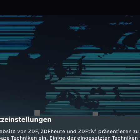
zeinstellungen
cription
3.2024
ZDF
ebsite von ZDF, ZDFheute und ZDFtivi präsentieren zu
er Ukraine-Kontaktgruppe; Trend
are Techniken ein. Einige der eingesetzten Techniken