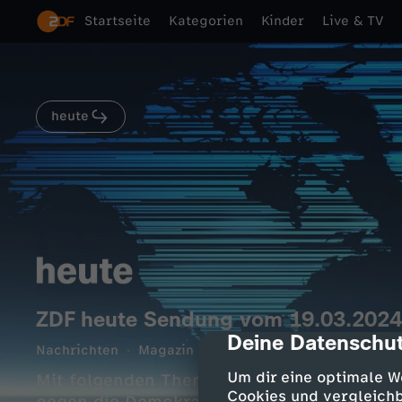
Startseite
Kategorien
Kinder
Live & TV
heute
ZDF heute Sendung vom 19.03.2024
Deine Datenschut
cmp-dialog-des
Nachrichten
Magazin
informativ
10 Min.
19.0
Um dir eine optimale W
Mit folgenden Themen: Weiteres Treffen d
Cookies und vergleichb