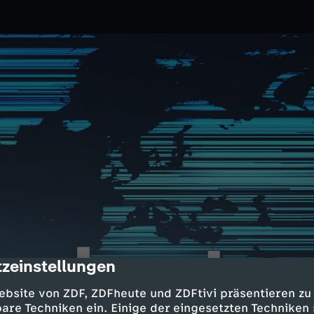
zeinstellungen
cription
4.2024
ZDF
ebsite von ZDF, ZDFheute und ZDFtivi präsentieren zu
n Taiwan; Start in die
are Techniken ein. Einige der eingesetzten Techniken