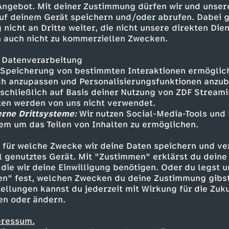
dem Wetter.
 Angebot. Mit deiner Zustimmung dürfen wir und unser
uf deinem Gerät speichern und/oder abrufen. Dabei 
 nicht an Dritte weiter, die nicht unsere direkten Dien
 auch nicht zu kommerziellen Zwecken.
 Datenverarbeitung
Speicherung von bestimmten Interaktionen ermöglicht
h anzupassen und Personalisierungsfunktionen anzub
sschließlich auf Basis deiner Nutzung von ZDF Stream
tten werden von uns nicht verwendet.
erne Drittsysteme:
Wir nutzen Social-Media-Tools und
em um das Teilen von Inhalten zu ermöglichen.
Inhalte entdecken
 für welche Zwecke wir deine Daten speichern und ver
n
Magazin
informativ
heute
ell genutztes Gerät. Mit "Zustimmen" erklärst du dein
die wir deine Einwilligung benötigen. Oder du legst u
en" fest, welchen Zwecken du deine Zustimmung gibst
ellungen kannst du jederzeit mit Wirkung für die Zuku
en oder ändern.
pressum.