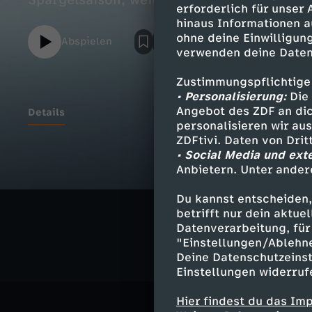
Spargelsaison; weiteren Nachrichten und 
erforderlich für unser
hinaus Informationen a
ohne deine Einwilligung
Abspielen
verwenden deine Daten
Zustimmungspflichtige
• Personalisierung:
Die 
Angebot des ZDF an dic
Details
personalisieren wir au
ZDFtivi. Daten von Dri
• Social Media und ext
Anbietern. Unter ander
Ähnliche 
Du kannst entscheiden,
Nachrichte
betrifft nur dein aktu
Datenverarbeitung, für 
"Einstellungen/Ablehn
Deine Datenschutzeinst
Einstellungen widerruf
Hier findest du das Im