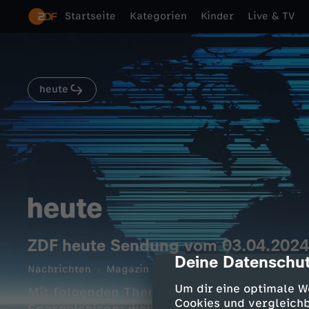
Startseite
Kategorien
Kinder
Live & TV
heute
ZDF heute Sendung vom 03.04.2024
Deine Datenschut
cmp-dialog-des
Nachrichten
Magazin
informativ
10 Min.
03.0
Um dir eine optimale W
Mit folgenden Themen: Schweres Erdbeben i
Cookies und vergleichb