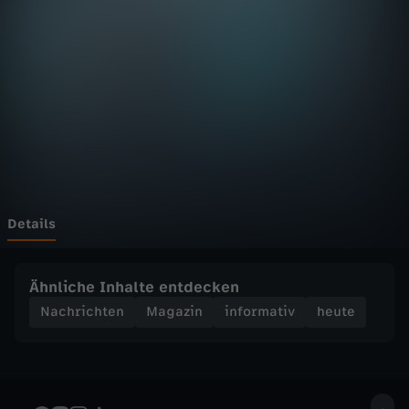
D
F
h
e
u
t
Details
e
Ähnliche Inhalte entdecken
S
Nachrichten
Magazin
informativ
heute
e
n