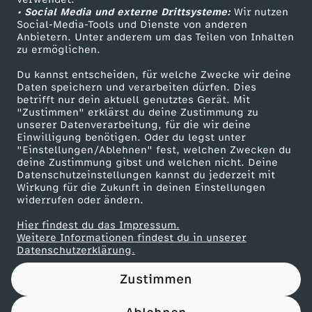
• Social Media und externe Drittsysteme:
.
Wir nutzen
ZDF Unternehmen
Social-Media-Tools und Dienste von anderen
Anbietern. Unter anderem um das Teilen von Inhalten
Karriere
0
zu ermöglichen.
Presseportal
Du kannst entscheiden, für welche Zwecke wir deine
4
ZDF goes Schule
Daten speichern und verarbeiten dürfen. Dies
betrifft nur dein aktuell genutztes Gerät. Mit
Werbefernsehen
"Zustimmen" erklärst du deine Zustimmung zu
.
unserer Datenverarbeitung, für die wir deine
Mainzelmännchen
Einwilligung benötigen. Oder du legst unter
2
"Einstellungen/Ablehnen" fest, welchen Zwecken du
deine Zustimmung gibst und welchen nicht. Deine
Datenschutzeinstellungen kannst du jederzeit mit
0
Wirkung für die Zukunft in deinen Einstellungen
widerrufen oder ändern.
2
Hier findest du das Impressum.
Partner
Weitere Informationen findest du in unserer
4
Datenschutzerklärung.
Zustimmen