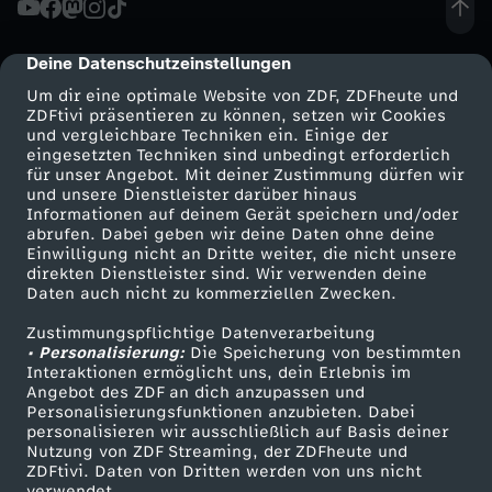
d
Deine Datenschutzeinstellungen
cmp-dialog-description
u
Um dir eine optimale Website von ZDF, ZDFheute und
ZDFtivi präsentieren zu können, setzen wir Cookies
und vergleichbare Techniken ein. Einige der
n
eingesetzten Techniken sind unbedingt erforderlich
für unser Angebot. Mit deiner Zustimmung dürfen wir
Mehr ZDF
Service
und unsere Dienstleister darüber hinaus
g
Informationen auf deinem Gerät speichern und/oder
ZDF-Apps
ZDFmitreden
abrufen. Dabei geben wir deine Daten ohne deine
v
Einwilligung nicht an Dritte weiter, die nicht unsere
Smart TV
Kontakt zum ZDF
direkten Dienstleister sind. Wir verwenden deine
Daten auch nicht zu kommerziellen Zwecken.
ZDFtext
Tickets
o
Zustimmungspflichtige Datenverarbeitung
Livestreams
Zuschauerservice
• Personalisierung:
m
Die Speicherung von bestimmten
Sendungen A-Z
Hilfe
Interaktionen ermöglicht uns, dein Erlebnis im
Angebot des ZDF an dich anzupassen und
TV-Programm
0
Personalisierungsfunktionen anzubieten. Dabei
personalisieren wir ausschließlich auf Basis deiner
Nutzung von ZDF Streaming, der ZDFheute und
8
ZDFtivi. Daten von Dritten werden von uns nicht
Das ZDF
verwendet.