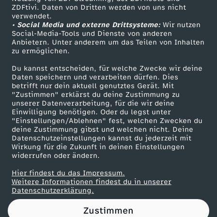
ZDFtivi. Daten von Dritten werden von uns nicht
.
Das ZDF
verwendet.
• Social Media und externe Drittsysteme:
Wir nutzen
ZDF Unternehmen
0
Social-Media-Tools und Dienste von anderen
Anbietern. Unter anderem um das Teilen von Inhalten
Karriere
zu ermöglichen.
4
Presseportal
Du kannst entscheiden, für welche Zwecke wir deine
ZDF goes Schule
Daten speichern und verarbeiten dürfen. Dies
.
betrifft nur dein aktuell genutztes Gerät. Mit
Werbefernsehen
"Zustimmen" erklärst du deine Zustimmung zu
2
unserer Datenverarbeitung, für die wir deine
Mainzelmännchen
Einwilligung benötigen. Oder du legst unter
"Einstellungen/Ablehnen" fest, welchen Zwecken du
0
deine Zustimmung gibst und welchen nicht. Deine
Datenschutzeinstellungen kannst du jederzeit mit
Wirkung für die Zukunft in deinen Einstellungen
2
widerrufen oder ändern.
4
Hier findest du das Impressum.
Partner
Weitere Informationen findest du in unserer
Datenschutzerklärung.
Zustimmen