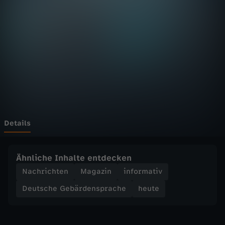
D
F
h
e
u
t
Details
e
Ähnliche Inhalte entdecken
S
Nachrichten
Magazin
informativ
Deutsche Gebärdensprache
heute
e
n