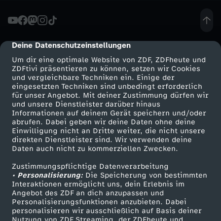
d
u
Deine Datenschutzeinstellungen
cmp-dialog-description
Um dir eine optimale Website von ZDF, ZDFheute und
n
ZDFtivi präsentieren zu können, setzen wir Cookies
und vergleichbare Techniken ein. Einige der
eingesetzten Techniken sind unbedingt erforderlich
g
für unser Angebot. Mit deiner Zustimmung dürfen wir
Mehr ZDF
Service
und unsere Dienstleister darüber hinaus
v
Informationen auf deinem Gerät speichern und/oder
ZDF-Apps
ZDFmitreden
abrufen. Dabei geben wir deine Daten ohne deine
Einwilligung nicht an Dritte weiter, die nicht unsere
o
Smart TV
Kontakt zum ZDF
direkten Dienstleister sind. Wir verwenden deine
Daten auch nicht zu kommerziellen Zwecken.
ZDFtext
Tickets
m
Zustimmungspflichtige Datenverarbeitung
Livestreams
Zuschauerservice
• Personalisierung:
Die Speicherung von bestimmten
1
Sendungen A-Z
Hilfe
Interaktionen ermöglicht uns, dein Erlebnis im
Angebot des ZDF an dich anzupassen und
TV-Programm
Personalisierungsfunktionen anzubieten. Dabei
1
personalisieren wir ausschließlich auf Basis deiner
Nutzung von ZDF Streaming, der ZDFheute und