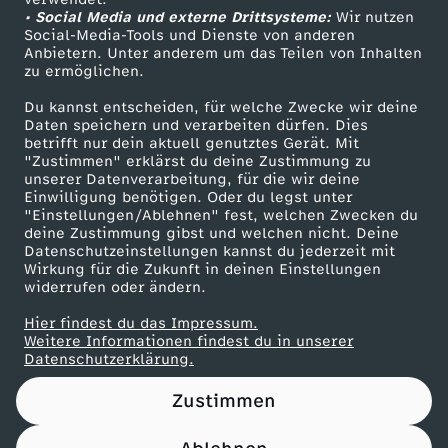
• Social Media und externe Drittsysteme:
.
Wir nutzen
ZDF Unternehmen
Social-Media-Tools und Dienste von anderen
Anbietern. Unter anderem um das Teilen von Inhalten
Karriere
0
zu ermöglichen.
Presseportal
Du kannst entscheiden, für welche Zwecke wir deine
5
ZDF goes Schule
Daten speichern und verarbeiten dürfen. Dies
betrifft nur dein aktuell genutztes Gerät. Mit
Werbefernsehen
"Zustimmen" erklärst du deine Zustimmung zu
.
unserer Datenverarbeitung, für die wir deine
Mainzelmännchen
Einwilligung benötigen. Oder du legst unter
2
"Einstellungen/Ablehnen" fest, welchen Zwecken du
deine Zustimmung gibst und welchen nicht. Deine
Datenschutzeinstellungen kannst du jederzeit mit
0
Wirkung für die Zukunft in deinen Einstellungen
widerrufen oder ändern.
2
Hier findest du das Impressum.
Partner
Weitere Informationen findest du in unserer
4
Datenschutzerklärung.
Zustimmen