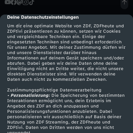
d
Deine Datenschutzeinstellungen
cmp-dialog-description
u
Um dir eine optimale Website von ZDF, ZDFheute und
ZDFtivi präsentieren zu können, setzen wir Cookies
und vergleichbare Techniken ein. Einige der
n
eingesetzten Techniken sind unbedingt erforderlich
für unser Angebot. Mit deiner Zustimmung dürfen wir
Mehr ZDF
Service
und unsere Dienstleister darüber hinaus
g
Informationen auf deinem Gerät speichern und/oder
ZDF-Apps
ZDFmitreden
abrufen. Dabei geben wir deine Daten ohne deine
v
Einwilligung nicht an Dritte weiter, die nicht unsere
Smart TV
Kontakt zum ZDF
direkten Dienstleister sind. Wir verwenden deine
Daten auch nicht zu kommerziellen Zwecken.
ZDFtext
Tickets
o
Zustimmungspflichtige Datenverarbeitung
Livestreams
Zuschauerservice
• Personalisierung:
m
Die Speicherung von bestimmten
Sendungen A-Z
Hilfe
Interaktionen ermöglicht uns, dein Erlebnis im
Angebot des ZDF an dich anzupassen und
TV-Programm
2
Personalisierungsfunktionen anzubieten. Dabei
personalisieren wir ausschließlich auf Basis deiner
Nutzung von ZDF Streaming, der ZDFheute und
9
ZDFtivi. Daten von Dritten werden von uns nicht
Das ZDF
verwendet.