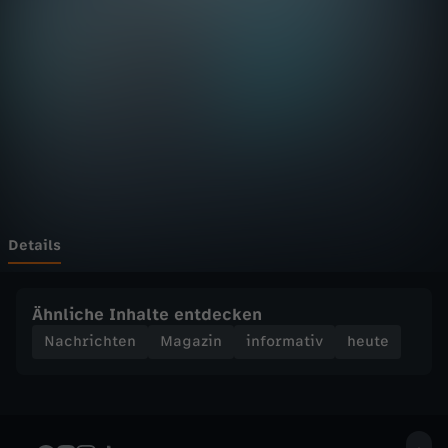
D
F
h
e
u
t
Details
e
Ähnliche Inhalte entdecken
S
Nachrichten
Magazin
informativ
heute
e
n