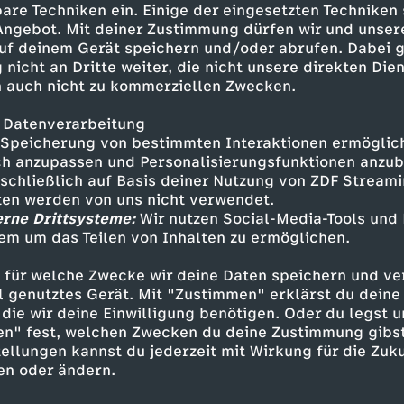
n Nachrichten und dem Wetter.
are Techniken ein. Einige der eingesetzten Techniken
 Angebot. Mit deiner Zustimmung dürfen wir und unser
uf deinem Gerät speichern und/oder abrufen. Dabei 
 nicht an Dritte weiter, die nicht unsere direkten Dien
 auch nicht zu kommerziellen Zwecken.
 Datenverarbeitung
Speicherung von bestimmten Interaktionen ermöglicht
h anzupassen und Personalisierungsfunktionen anzub
sschließlich auf Basis deiner Nutzung von ZDF Stream
tten werden von uns nicht verwendet.
erne Drittsysteme:
Wir nutzen Social-Media-Tools und
Inhalte entdecken
em um das Teilen von Inhalten zu ermöglichen.
n
Magazin
informativ
Deutsche Gebärden
 für welche Zwecke wir deine Daten speichern und ver
ell genutztes Gerät. Mit "Zustimmen" erklärst du dein
die wir deine Einwilligung benötigen. Oder du legst u
en" fest, welchen Zwecken du deine Zustimmung gibst
ellungen kannst du jederzeit mit Wirkung für die Zuku
en oder ändern.