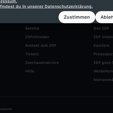
pressum.
findest du in unserer Datenschutzerklärung.
Zustimmen
Able
Service
Das ZDF
ZDFmitreden
ZDF Unte
Kontakt zum ZDF
Karriere
Tickets
Pressepor
Zuschauerservice
ZDF goes 
Hilfe
Werbefer
Mainzelm
pressum