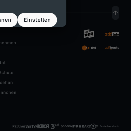
hnen
Einstellen
rnehmen
tal
Schule
nsehen
ännchen
Partner