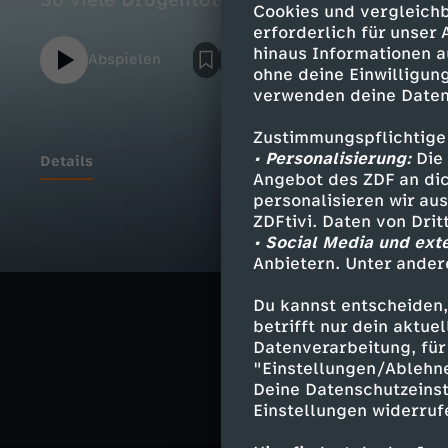
So viele Drogentote wie noch nie; weitere
Cookies und vergleichb
erforderlich für unser
hinaus Informationen a
Abspielen
ohne deine Einwilligung
verwenden deine Daten
Zustimmungspflichtige
• Personalisierung:
Die 
Details
Angebot des ZDF an dic
personalisieren wir au
ZDFtivi. Daten von Dri
• Social Media und ext
Ähnliche 
Anbietern. Unter ander
Nachrichte
Du kannst entscheiden,
betrifft nur dein aktu
heute
Datenverarbeitung, für 
"Einstellungen/Ablehn
Deine Datenschutzeinst
Einstellungen widerruf