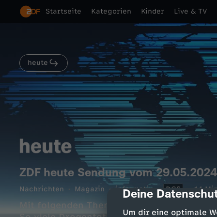
Startseite
Kategorien
Kinder
Live & TV
heute
ZDF heute Sendung vom 29.05.2024
Nachrichten
Magazin
informativ
DGS
14 Min
Deine Datenschut
cmp-dialog-des
Mit folgenden Themen: Rentenpaket II vera
Um dir eine optimale W