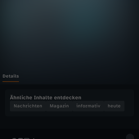
D
Wechseln zu: ZDFheute
F
h
e
u
t
Details
e
Ähnliche Inhalte entdecken
S
Nachrichten
Magazin
informativ
heute
e
n