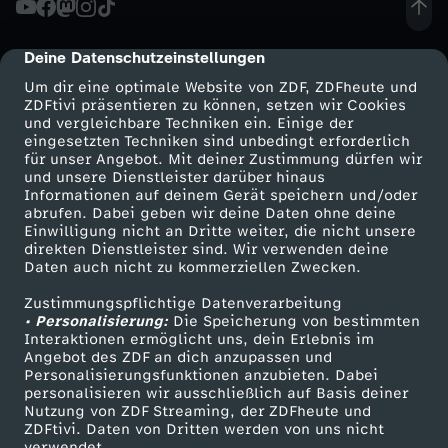
d
Deine Datenschutzeinstellungen
cmp-dialog-description
u
Um dir eine optimale Website von ZDF, ZDFheute und
ZDFtivi präsentieren zu können, setzen wir Cookies
und vergleichbare Techniken ein. Einige der
n
eingesetzten Techniken sind unbedingt erforderlich
für unser Angebot. Mit deiner Zustimmung dürfen wir
Mehr ZDF
Service
und unsere Dienstleister darüber hinaus
g
Informationen auf deinem Gerät speichern und/oder
ZDF-Apps
ZDFmitreden
abrufen. Dabei geben wir deine Daten ohne deine
v
Einwilligung nicht an Dritte weiter, die nicht unsere
Smart TV
Kontakt zum ZDF
direkten Dienstleister sind. Wir verwenden deine
Daten auch nicht zu kommerziellen Zwecken.
ZDFtext
Tickets
o
Zustimmungspflichtige Datenverarbeitung
Livestreams
Zuschauerservice
• Personalisierung:
m
Die Speicherung von bestimmten
Sendungen A-Z
Hilfe
Interaktionen ermöglicht uns, dein Erlebnis im
Angebot des ZDF an dich anzupassen und
TV-Programm
1
Personalisierungsfunktionen anzubieten. Dabei
personalisieren wir ausschließlich auf Basis deiner
Nutzung von ZDF Streaming, der ZDFheute und
8
ZDFtivi. Daten von Dritten werden von uns nicht
Das ZDF
verwendet.