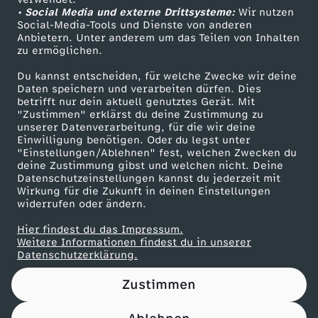
• Social Media und externe Drittsysteme:
.
Wir nutzen
ZDF Unternehmen
Social-Media-Tools und Dienste von anderen
Anbietern. Unter anderem um das Teilen von Inhalten
Karriere
0
zu ermöglichen.
Presseportal
Du kannst entscheiden, für welche Zwecke wir deine
7
ZDF goes Schule
Daten speichern und verarbeiten dürfen. Dies
betrifft nur dein aktuell genutztes Gerät. Mit
Werbefernsehen
"Zustimmen" erklärst du deine Zustimmung zu
.
unserer Datenverarbeitung, für die wir deine
Mainzelmännchen
Einwilligung benötigen. Oder du legst unter
2
"Einstellungen/Ablehnen" fest, welchen Zwecken du
deine Zustimmung gibst und welchen nicht. Deine
Datenschutzeinstellungen kannst du jederzeit mit
0
Wirkung für die Zukunft in deinen Einstellungen
widerrufen oder ändern.
2
Hier findest du das Impressum.
Partner
Weitere Informationen findest du in unserer
4
Datenschutzerklärung.
Zustimmen