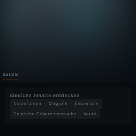
D
F
h
e
u
t
Details
e
Ähnliche Inhalte entdecken
S
Nachrichten
Magazin
informativ
Deutsche Gebärdensprache
heute
e
n