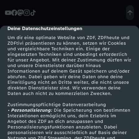
d
u
Deine Datenschutzeinstellungen
cmp-dialog-description
Um dir eine optimale Website von ZDF, ZDFheute und
n
ZDFtivi präsentieren zu können, setzen wir Cookies
und vergleichbare Techniken ein. Einige der
eingesetzten Techniken sind unbedingt erforderlich
g
für unser Angebot. Mit deiner Zustimmung dürfen wir
Mehr ZDF
Service
und unsere Dienstleister darüber hinaus
v
Informationen auf deinem Gerät speichern und/oder
ZDF-Apps
ZDFmitreden
abrufen. Dabei geben wir deine Daten ohne deine
Einwilligung nicht an Dritte weiter, die nicht unsere
o
Smart TV
Kontakt zum ZDF
direkten Dienstleister sind. Wir verwenden deine
Daten auch nicht zu kommerziellen Zwecken.
ZDFtext
Tickets
m
Zustimmungspflichtige Datenverarbeitung
Livestreams
Zuschauerservice
• Personalisierung:
Die Speicherung von bestimmten
2
Sendungen A-Z
Hilfe
Interaktionen ermöglicht uns, dein Erlebnis im
Angebot des ZDF an dich anzupassen und
TV-Programm
Personalisierungsfunktionen anzubieten. Dabei
2
personalisieren wir ausschließlich auf Basis deiner
Nutzung von ZDF Streaming, der ZDFheute und