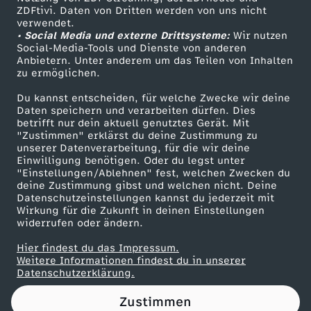
ZDFtivi. Daten von Dritten werden von uns nicht
.
Das ZDF
verwendet.
• Social Media und externe Drittsysteme:
Wir nutzen
ZDF Unternehmen
0
Social-Media-Tools und Dienste von anderen
Anbietern. Unter anderem um das Teilen von Inhalten
Karriere
zu ermöglichen.
8
Presseportal
Du kannst entscheiden, für welche Zwecke wir deine
ZDF goes Schule
Daten speichern und verarbeiten dürfen. Dies
.
betrifft nur dein aktuell genutztes Gerät. Mit
Werbefernsehen
"Zustimmen" erklärst du deine Zustimmung zu
2
unserer Datenverarbeitung, für die wir deine
Mainzelmännchen
Einwilligung benötigen. Oder du legst unter
"Einstellungen/Ablehnen" fest, welchen Zwecken du
0
deine Zustimmung gibst und welchen nicht. Deine
Datenschutzeinstellungen kannst du jederzeit mit
Wirkung für die Zukunft in deinen Einstellungen
2
widerrufen oder ändern.
4
Hier findest du das Impressum.
Partner
Weitere Informationen findest du in unserer
Datenschutzerklärung.
Zustimmen