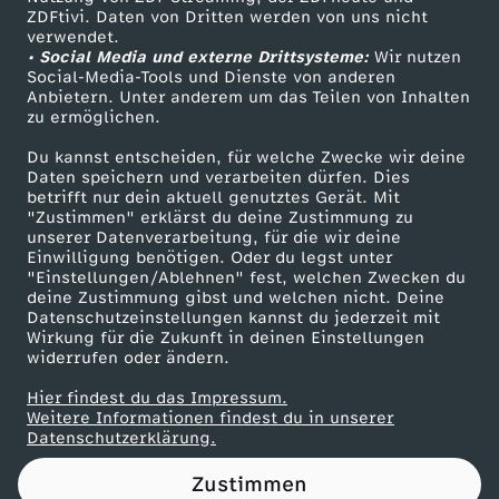
ZDFtivi. Daten von Dritten werden von uns nicht
.
Das ZDF
verwendet.
• Social Media und externe Drittsysteme:
Wir nutzen
ZDF Unternehmen
0
Social-Media-Tools und Dienste von anderen
Anbietern. Unter anderem um das Teilen von Inhalten
Karriere
zu ermöglichen.
8
Presseportal
Du kannst entscheiden, für welche Zwecke wir deine
ZDF goes Schule
Daten speichern und verarbeiten dürfen. Dies
.
betrifft nur dein aktuell genutztes Gerät. Mit
Werbefernsehen
"Zustimmen" erklärst du deine Zustimmung zu
2
unserer Datenverarbeitung, für die wir deine
Mainzelmännchen
Einwilligung benötigen. Oder du legst unter
"Einstellungen/Ablehnen" fest, welchen Zwecken du
0
deine Zustimmung gibst und welchen nicht. Deine
Datenschutzeinstellungen kannst du jederzeit mit
Wirkung für die Zukunft in deinen Einstellungen
2
widerrufen oder ändern.
4
Hier findest du das Impressum.
Partner
Weitere Informationen findest du in unserer
Datenschutzerklärung.
Zustimmen