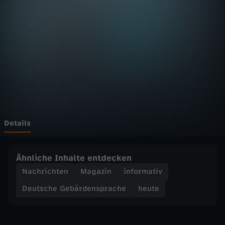
D
F
h
e
u
t
Details
e
Ähnliche Inhalte entdecken
S
Nachrichten
Magazin
informativ
Deutsche Gebärdensprache
heute
e
n