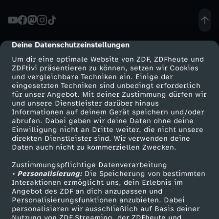
d
u
Deine Datenschutzeinstellungen
cmp-dialog-description
Um dir eine optimale Website von ZDF, ZDFheute und
n
ZDFtivi präsentieren zu können, setzen wir Cookies
und vergleichbare Techniken ein. Einige der
eingesetzten Techniken sind unbedingt erforderlich
g
für unser Angebot. Mit deiner Zustimmung dürfen wir
Mehr ZDF
Service
und unsere Dienstleister darüber hinaus
v
Informationen auf deinem Gerät speichern und/oder
ZDF-Apps
ZDFmitreden
abrufen. Dabei geben wir deine Daten ohne deine
Einwilligung nicht an Dritte weiter, die nicht unsere
o
Smart TV
Kontakt zum ZDF
direkten Dienstleister sind. Wir verwenden deine
Daten auch nicht zu kommerziellen Zwecken.
ZDFtext
Tickets
m
Zustimmungspflichtige Datenverarbeitung
Livestreams
Zuschauerservice
• Personalisierung:
Die Speicherung von bestimmten
2
Sendungen A-Z
Hilfe
Interaktionen ermöglicht uns, dein Erlebnis im
Angebot des ZDF an dich anzupassen und
TV-Programm
Personalisierungsfunktionen anzubieten. Dabei
3
personalisieren wir ausschließlich auf Basis deiner
Nutzung von ZDF Streaming, der ZDFheute und