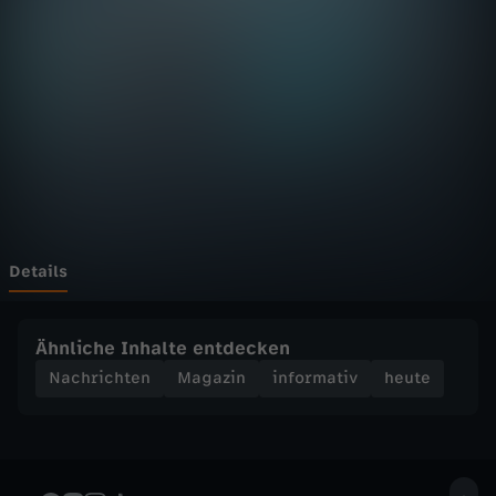
D
F
h
e
u
t
Details
e
Ähnliche Inhalte entdecken
S
Nachrichten
Magazin
informativ
heute
e
n