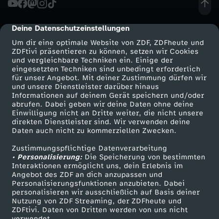
d
Deine Datenschutzeinstellungen
cmp-dialog-description
u
Um dir eine optimale Website von ZDF, ZDFheute und
ZDFtivi präsentieren zu können, setzen wir Cookies
und vergleichbare Techniken ein. Einige der
n
eingesetzten Techniken sind unbedingt erforderlich
für unser Angebot. Mit deiner Zustimmung dürfen wir
Mehr ZDF
Service
und unsere Dienstleister darüber hinaus
g
Informationen auf deinem Gerät speichern und/oder
ZDF-Apps
ZDFmitreden
abrufen. Dabei geben wir deine Daten ohne deine
v
Einwilligung nicht an Dritte weiter, die nicht unsere
Smart TV
Kontakt zum ZDF
direkten Dienstleister sind. Wir verwenden deine
Daten auch nicht zu kommerziellen Zwecken.
ZDFtext
Tickets
o
Zustimmungspflichtige Datenverarbeitung
Livestreams
Zuschauerservice
• Personalisierung:
m
Die Speicherung von bestimmten
Sendungen A-Z
Hilfe
Interaktionen ermöglicht uns, dein Erlebnis im
Angebot des ZDF an dich anzupassen und
TV-Programm
0
Personalisierungsfunktionen anzubieten. Dabei
personalisieren wir ausschließlich auf Basis deiner
Nutzung von ZDF Streaming, der ZDFheute und
9
ZDFtivi. Daten von Dritten werden von uns nicht
Das ZDF
verwendet.