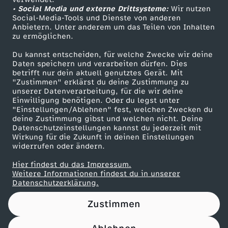
• Social Media und externe Drittsysteme:
.
Wir nutzen
ZDF Unternehmen
Social-Media-Tools und Dienste von anderen
Anbietern. Unter anderem um das Teilen von Inhalten
Karriere
0
zu ermöglichen.
Presseportal
Du kannst entscheiden, für welche Zwecke wir deine
9
ZDF goes Schule
Daten speichern und verarbeiten dürfen. Dies
betrifft nur dein aktuell genutztes Gerät. Mit
Werbefernsehen
"Zustimmen" erklärst du deine Zustimmung zu
.
unserer Datenverarbeitung, für die wir deine
Mainzelmännchen
Einwilligung benötigen. Oder du legst unter
2
"Einstellungen/Ablehnen" fest, welchen Zwecken du
deine Zustimmung gibst und welchen nicht. Deine
Datenschutzeinstellungen kannst du jederzeit mit
0
Wirkung für die Zukunft in deinen Einstellungen
widerrufen oder ändern.
2
Hier findest du das Impressum.
Partner
Weitere Informationen findest du in unserer
4
Datenschutzerklärung.
Zustimmen