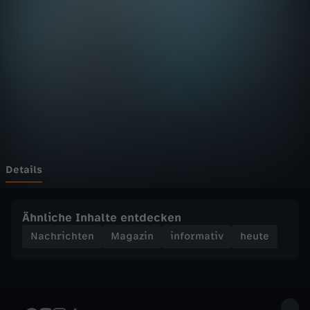
D
F
h
e
u
t
Details
e
Ähnliche Inhalte entdecken
S
Nachrichten
Magazin
informativ
heute
e
n