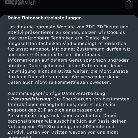
d
Deine Datenschutzeinstellungen
cmp-dialog-description
u
Um dir eine optimale Website von ZDF, ZDFheute und
ZDFtivi präsentieren zu können, setzen wir Cookies
und vergleichbare Techniken ein. Einige der
n
eingesetzten Techniken sind unbedingt erforderlich
für unser Angebot. Mit deiner Zustimmung dürfen wir
Mehr ZDF
Service
und unsere Dienstleister darüber hinaus
g
Informationen auf deinem Gerät speichern und/oder
ZDF-Apps
ZDFmitreden
abrufen. Dabei geben wir deine Daten ohne deine
v
Einwilligung nicht an Dritte weiter, die nicht unsere
Smart TV
Kontakt zum ZDF
direkten Dienstleister sind. Wir verwenden deine
Daten auch nicht zu kommerziellen Zwecken.
ZDFtext
Tickets
o
Zustimmungspflichtige Datenverarbeitung
Livestreams
Zuschauerservice
• Personalisierung:
m
Die Speicherung von bestimmten
Sendungen A-Z
Hilfe
Interaktionen ermöglicht uns, dein Erlebnis im
Angebot des ZDF an dich anzupassen und
TV-Programm
2
Personalisierungsfunktionen anzubieten. Dabei
personalisieren wir ausschließlich auf Basis deiner
Nutzung von ZDF Streaming, der ZDFheute und
6
ZDFtivi. Daten von Dritten werden von uns nicht
Das ZDF
verwendet.