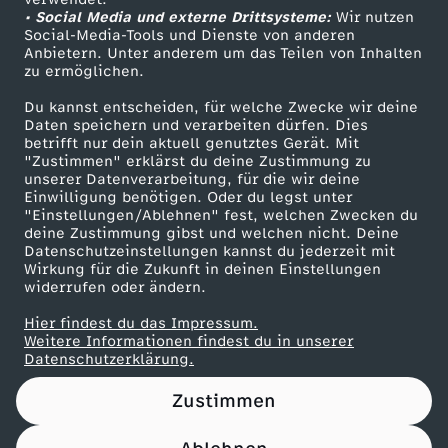
• Social Media und externe Drittsysteme:
.
Wir nutzen
ZDF Unternehmen
Social-Media-Tools und Dienste von anderen
Anbietern. Unter anderem um das Teilen von Inhalten
Karriere
0
zu ermöglichen.
Presseportal
Du kannst entscheiden, für welche Zwecke wir deine
9
ZDF goes Schule
Daten speichern und verarbeiten dürfen. Dies
betrifft nur dein aktuell genutztes Gerät. Mit
Werbefernsehen
"Zustimmen" erklärst du deine Zustimmung zu
.
unserer Datenverarbeitung, für die wir deine
Mainzelmännchen
Einwilligung benötigen. Oder du legst unter
2
"Einstellungen/Ablehnen" fest, welchen Zwecken du
deine Zustimmung gibst und welchen nicht. Deine
Datenschutzeinstellungen kannst du jederzeit mit
0
Wirkung für die Zukunft in deinen Einstellungen
widerrufen oder ändern.
2
Hier findest du das Impressum.
Partner
Weitere Informationen findest du in unserer
4
Datenschutzerklärung.
Zustimmen