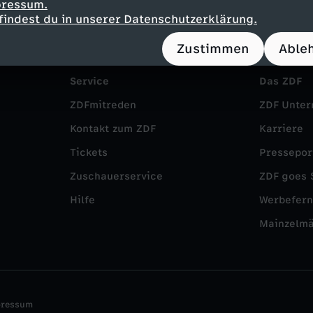
pressum.
findest du in unserer Datenschutzerklärung.
Zustimmen
Able
Service
Das ZDF
ZDFmitreden
ZDF Unte
Kontakt zum ZDF
Karriere
Tickets
Pressepor
Zuschauerservice
ZDF goes 
Hilfe
Werbefer
Mainzelm
pressum