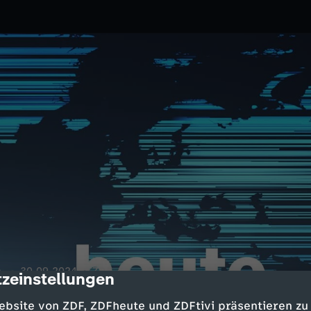
.
30.09.2024
ZDF
zeinstellungen
cription
h Syrien geflohen;
ebsite von ZDF, ZDFheute und ZDFtivi präsentieren zu