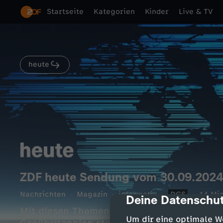
Startseite
Kategorien
Kinder
Live & TV
heute
ZDF heute Sendung vom 30.09.2024
Nachrichten
Magazin
informativ
DGS
14 Min
Deine Datenschut
cmp-dialog-des
Mit diesen Themen: 100.000 Libanesen nac
Um dir eine optimale W