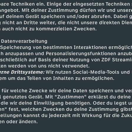
erreifen brauchen Alpine-Symbol;
are Techniken ein. Einige der eingesetzten Techniken
 Angebot. Mit deiner Zustimmung dürfen wir und unser
uf deinem Gerät speichern und/oder abrufen. Dabei 
 nicht an Dritte weiter, die nicht unsere direkten Dien
 auch nicht zu kommerziellen Zwecken.
 Datenverarbeitung
Speicherung von bestimmten Interaktionen ermöglicht
h anzupassen und Personalisierungsfunktionen anzub
sschließlich auf Basis deiner Nutzung von ZDF Stream
tten werden von uns nicht verwendet.
erne Drittsysteme:
Wir nutzen Social-Media-Tools und
Inhalte entdecken
em um das Teilen von Inhalten zu ermöglichen.
n
Magazin
informativ
Deutsche Gebärden
 für welche Zwecke wir deine Daten speichern und ver
ell genutztes Gerät. Mit "Zustimmen" erklärst du dein
die wir deine Einwilligung benötigen. Oder du legst u
en" fest, welchen Zwecken du deine Zustimmung gibst
ellungen kannst du jederzeit mit Wirkung für die Zuku
en oder ändern.