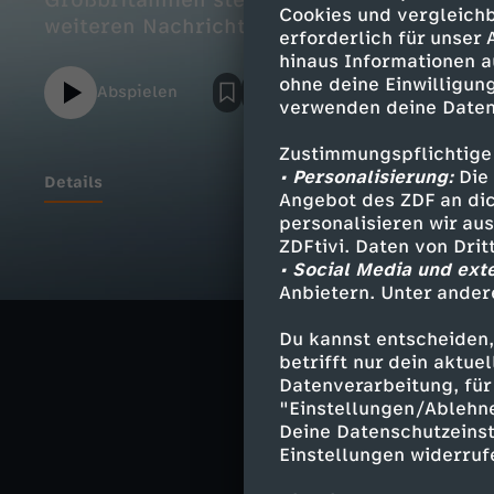
Großbritannien steigt aus Kohle aus; Wint
Cookies und vergleichb
weiteren Nachrichten und dem Wetter.
erforderlich für unser
hinaus Informationen a
ohne deine Einwilligung
Abspielen
verwenden deine Daten
Zustimmungspflichtige
• Personalisierung:
Die 
Details
Angebot des ZDF an dic
personalisieren wir au
ZDFtivi. Daten von Dri
• Social Media und ext
Ähnliche 
Anbietern. Unter ander
Nachrichte
Du kannst entscheiden,
betrifft nur dein aktu
heute
Datenverarbeitung, für 
"Einstellungen/Ablehn
Deine Datenschutzeinst
Einstellungen widerruf