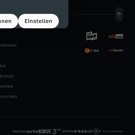
hnen
Einstellen
rnehmen
tal
Schule
nsehen
ännchen
Partner