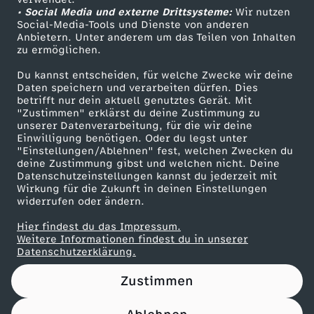
• Social Media und externe Drittsysteme:
.
Wir nutzen
ZDF Unternehmen
Social-Media-Tools und Dienste von anderen
Anbietern. Unter anderem um das Teilen von Inhalten
Karriere
1
zu ermöglichen.
Presseportal
Du kannst entscheiden, für welche Zwecke wir deine
1
ZDF goes Schule
Daten speichern und verarbeiten dürfen. Dies
betrifft nur dein aktuell genutztes Gerät. Mit
Werbefernsehen
"Zustimmen" erklärst du deine Zustimmung zu
.
unserer Datenverarbeitung, für die wir deine
Mainzelmännchen
Einwilligung benötigen. Oder du legst unter
2
"Einstellungen/Ablehnen" fest, welchen Zwecken du
deine Zustimmung gibst und welchen nicht. Deine
Datenschutzeinstellungen kannst du jederzeit mit
0
Wirkung für die Zukunft in deinen Einstellungen
widerrufen oder ändern.
2
Hier findest du das Impressum.
Partner
Weitere Informationen findest du in unserer
4
Datenschutzerklärung.
Zustimmen