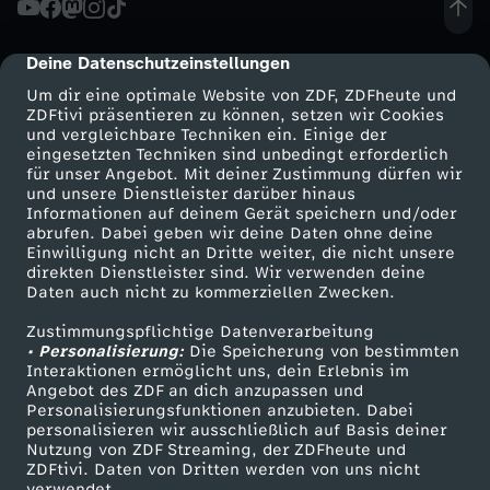
d
Deine Datenschutzeinstellungen
cmp-dialog-description
u
Um dir eine optimale Website von ZDF, ZDFheute und
ZDFtivi präsentieren zu können, setzen wir Cookies
und vergleichbare Techniken ein. Einige der
n
eingesetzten Techniken sind unbedingt erforderlich
für unser Angebot. Mit deiner Zustimmung dürfen wir
Mehr ZDF
Service
und unsere Dienstleister darüber hinaus
g
Informationen auf deinem Gerät speichern und/oder
ZDF-Apps
ZDFmitreden
abrufen. Dabei geben wir deine Daten ohne deine
v
Einwilligung nicht an Dritte weiter, die nicht unsere
Smart TV
Kontakt zum ZDF
direkten Dienstleister sind. Wir verwenden deine
Daten auch nicht zu kommerziellen Zwecken.
ZDFtext
Tickets
o
Zustimmungspflichtige Datenverarbeitung
Livestreams
Zuschauerservice
• Personalisierung:
m
Die Speicherung von bestimmten
Sendungen A-Z
Hilfe
Interaktionen ermöglicht uns, dein Erlebnis im
Angebot des ZDF an dich anzupassen und
TV-Programm
2
Personalisierungsfunktionen anzubieten. Dabei
personalisieren wir ausschließlich auf Basis deiner
Nutzung von ZDF Streaming, der ZDFheute und
9
ZDFtivi. Daten von Dritten werden von uns nicht
Das ZDF
verwendet.