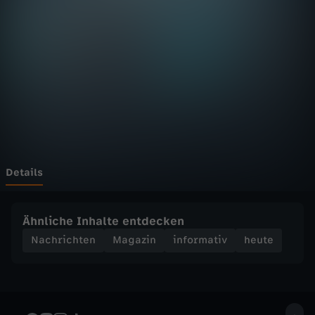
D
F
h
e
u
t
Details
e
Ähnliche Inhalte entdecken
S
Nachrichten
Magazin
informativ
heute
e
n