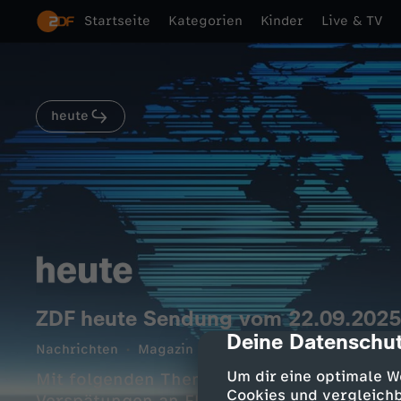
Startseite
Kategorien
Kinder
Live & TV
heute
ZDF heute Sendung vom 22.09.2025
Deine Datenschut
cmp-dialog-des
Nachrichten
Magazin
informativ
14 Min.
22.0
Um dir eine optimale W
Mit folgenden Themen: Neue Chefin bei de
Cookies und vergleichb