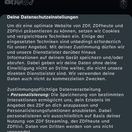
d
Deine Datenschutzeinstellungen
cmp-dialog-description
u
Um dir eine optimale Website von ZDF, ZDFheute und
ZDFtivi präsentieren zu können, setzen wir Cookies
und vergleichbare Techniken ein. Einige der
n
eingesetzten Techniken sind unbedingt erforderlich
für unser Angebot. Mit deiner Zustimmung dürfen wir
Mehr ZDF
Service
und unsere Dienstleister darüber hinaus
g
Informationen auf deinem Gerät speichern und/oder
ZDF-Apps
ZDFmitreden
abrufen. Dabei geben wir deine Daten ohne deine
v
Einwilligung nicht an Dritte weiter, die nicht unsere
Smart TV
Kontakt zum ZDF
direkten Dienstleister sind. Wir verwenden deine
Daten auch nicht zu kommerziellen Zwecken.
ZDFtext
Tickets
o
Zustimmungspflichtige Datenverarbeitung
Livestreams
Zuschauerservice
• Personalisierung:
m
Die Speicherung von bestimmten
Sendungen A-Z
Hilfe
Interaktionen ermöglicht uns, dein Erlebnis im
Angebot des ZDF an dich anzupassen und
TV-Programm
0
Personalisierungsfunktionen anzubieten. Dabei
personalisieren wir ausschließlich auf Basis deiner
Nutzung von ZDF Streaming, der ZDFheute und
9
ZDFtivi. Daten von Dritten werden von uns nicht
Das ZDF
verwendet.