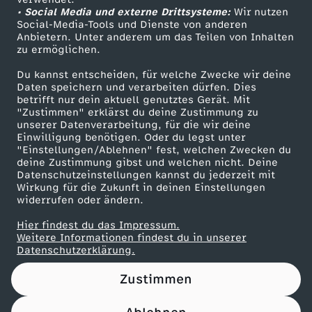
• Social Media und externe Drittsysteme:
.
Wir nutzen
ZDF Unternehmen
Social-Media-Tools und Dienste von anderen
Anbietern. Unter anderem um das Teilen von Inhalten
Karriere
1
zu ermöglichen.
Presseportal
Du kannst entscheiden, für welche Zwecke wir deine
0
ZDF goes Schule
Daten speichern und verarbeiten dürfen. Dies
betrifft nur dein aktuell genutztes Gerät. Mit
Werbefernsehen
"Zustimmen" erklärst du deine Zustimmung zu
.
unserer Datenverarbeitung, für die wir deine
Mainzelmännchen
Einwilligung benötigen. Oder du legst unter
2
"Einstellungen/Ablehnen" fest, welchen Zwecken du
deine Zustimmung gibst und welchen nicht. Deine
Datenschutzeinstellungen kannst du jederzeit mit
0
Wirkung für die Zukunft in deinen Einstellungen
widerrufen oder ändern.
2
Hier findest du das Impressum.
Partner
Weitere Informationen findest du in unserer
5
Datenschutzerklärung.
Zustimmen