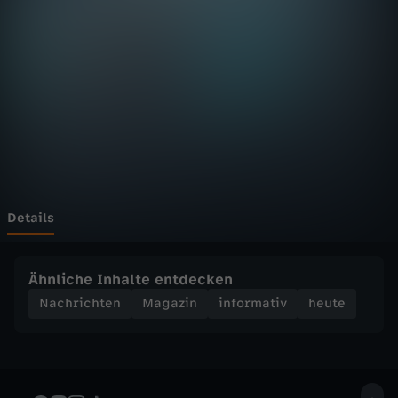
D
F
h
e
u
t
Details
e
Ähnliche Inhalte entdecken
S
Nachrichten
Magazin
informativ
heute
e
n