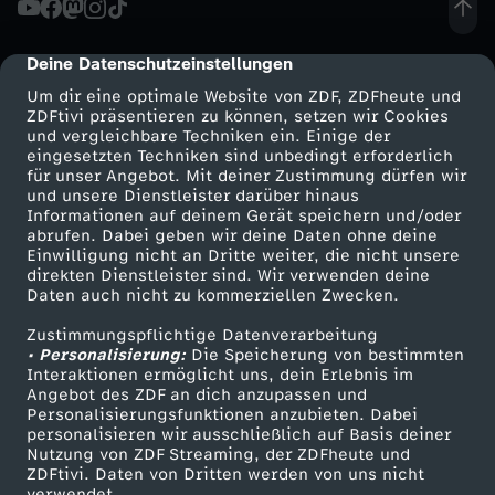
d
Deine Datenschutzeinstellungen
cmp-dialog-description
u
Um dir eine optimale Website von ZDF, ZDFheute und
ZDFtivi präsentieren zu können, setzen wir Cookies
und vergleichbare Techniken ein. Einige der
n
eingesetzten Techniken sind unbedingt erforderlich
für unser Angebot. Mit deiner Zustimmung dürfen wir
Mehr ZDF
Service
und unsere Dienstleister darüber hinaus
g
Informationen auf deinem Gerät speichern und/oder
ZDF-Apps
ZDFmitreden
abrufen. Dabei geben wir deine Daten ohne deine
v
Einwilligung nicht an Dritte weiter, die nicht unsere
Smart TV
Kontakt zum ZDF
direkten Dienstleister sind. Wir verwenden deine
Daten auch nicht zu kommerziellen Zwecken.
ZDFtext
Tickets
o
Zustimmungspflichtige Datenverarbeitung
Livestreams
Zuschauerservice
• Personalisierung:
m
Die Speicherung von bestimmten
Sendungen A-Z
Hilfe
Interaktionen ermöglicht uns, dein Erlebnis im
Angebot des ZDF an dich anzupassen und
TV-Programm
0
Personalisierungsfunktionen anzubieten. Dabei
personalisieren wir ausschließlich auf Basis deiner
Nutzung von ZDF Streaming, der ZDFheute und
9
ZDFtivi. Daten von Dritten werden von uns nicht
Das ZDF
verwendet.