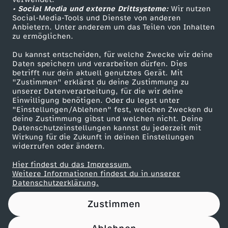
• Social Media und externe Drittsysteme:
.
Wir nutzen
ZDF Unternehmen
Social-Media-Tools und Dienste von anderen
Anbietern. Unter anderem um das Teilen von Inhalten
Karriere
1
zu ermöglichen.
Presseportal
Du kannst entscheiden, für welche Zwecke wir deine
0
ZDF goes Schule
Daten speichern und verarbeiten dürfen. Dies
betrifft nur dein aktuell genutztes Gerät. Mit
Werbefernsehen
"Zustimmen" erklärst du deine Zustimmung zu
.
unserer Datenverarbeitung, für die wir deine
Mainzelmännchen
Einwilligung benötigen. Oder du legst unter
2
"Einstellungen/Ablehnen" fest, welchen Zwecken du
deine Zustimmung gibst und welchen nicht. Deine
Datenschutzeinstellungen kannst du jederzeit mit
0
Wirkung für die Zukunft in deinen Einstellungen
widerrufen oder ändern.
2
Hier findest du das Impressum.
Partner
Weitere Informationen findest du in unserer
5
Datenschutzerklärung.
Zustimmen