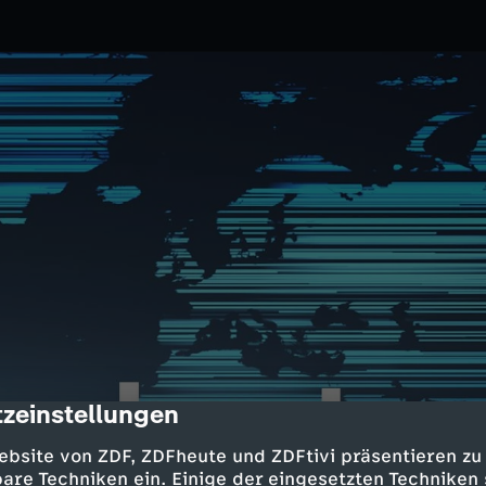
zeinstellungen
cription
0.2025
ZDF
ebsite von ZDF, ZDFheute und ZDFtivi präsentieren zu
t Unternehmen; US-Präsident
are Techniken ein. Einige der eingesetzten Techniken