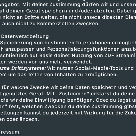
ert Überraschungserfolg; weiteren
 Angebot. Mit deiner Zustimmung dürfen wir und unser
uf deinem Gerät speichern und/oder abrufen. Dabei 
 nicht an Dritte weiter, die nicht unsere direkten Dien
 auch nicht zu kommerziellen Zwecken.
 Datenverarbeitung
Speicherung von bestimmten Interaktionen ermöglicht
h anzupassen und Personalisierungsfunktionen anzub
sschließlich auf Basis deiner Nutzung von ZDF Stream
tten werden von uns nicht verwendet.
erne Drittsysteme:
Wir nutzen Social-Media-Tools und
em um das Teilen von Inhalten zu ermöglichen.
Inhalte entdecken
 für welche Zwecke wir deine Daten speichern und ver
n
Magazin
informativ
heute
ell genutztes Gerät. Mit "Zustimmen" erklärst du dein
die wir deine Einwilligung benötigen. Oder du legst u
en" fest, welchen Zwecken du deine Zustimmung gibst
ellungen kannst du jederzeit mit Wirkung für die Zuku
en oder ändern.
pressum.