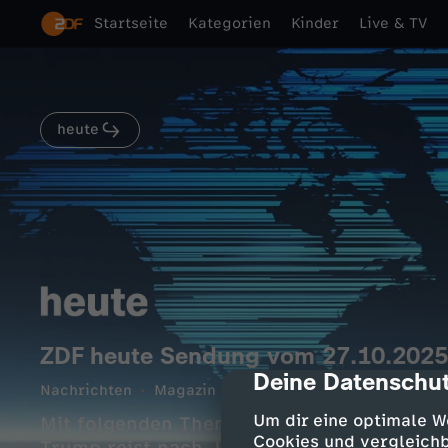
Startseite
Kategorien
Kinder
Live & TV
heute
ZDF heute Sendung vom 27.10.2025
Deine Datenschut
cmp-dialog-des
Nachrichten
Magazin
informativ
10 Min.
27.1
Um dir eine optimale W
Mit folgenden Themen: Chip-Krise bedroh
Cookies und vergleichb