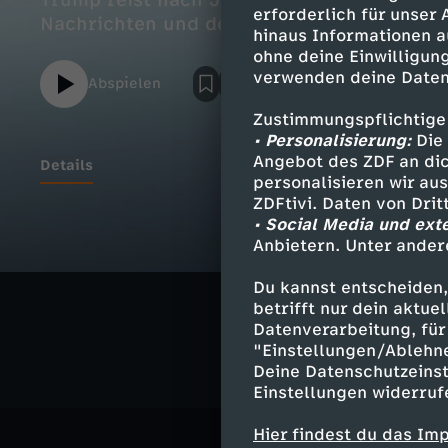
Trump reist nach Japan; Mileis Partei fei
erforderlich für unser
Nachrichten und dem Wetter.
hinaus Informationen a
ohne deine Einwilligung
verwenden deine Daten
Abspielen
Zustimmungspflichtige
• Personalisierung:
Die 
Angebot des ZDF an dic
Details
personalisieren wir au
ZDFtivi. Daten von Dri
• Social Media und ext
Anbietern. Unter ander
Ähnliche 
Du kannst entscheiden,
Nachrichte
betrifft nur dein aktu
Datenverarbeitung, für 
"Einstellungen/Ablehn
Deine Datenschutzeinst
Einstellungen widerruf
Hier findest du das Im