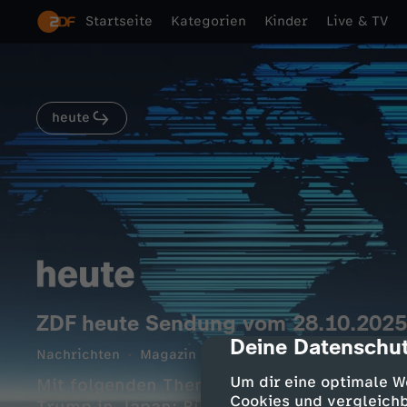
Startseite
Kategorien
Kinder
Live & TV
heute
ZDF heute Sendung vom 28.10.2025
Deine Datenschut
cmp-dialog-des
Nachrichten
Magazin
informativ
14 Min.
28.1
Um dir eine optimale W
Mit folgenden Themen: UN-Bericht zu russ
Cookies und vergleichb