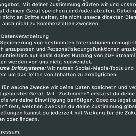
eiteren Nachrichten und dem
 Angebot. Mit deiner Zustimmung dürfen wir und unser
uf deinem Gerät speichern und/oder abrufen. Dabei 
 nicht an Dritte weiter, die nicht unsere direkten Dien
 auch nicht zu kommerziellen Zwecken.
 Datenverarbeitung
Speicherung von bestimmten Interaktionen ermöglicht
h anzupassen und Personalisierungsfunktionen anzub
sschließlich auf Basis deiner Nutzung von ZDF Stream
tten werden von uns nicht verwendet.
erne Drittsysteme:
Wir nutzen Social-Media-Tools und
em um das Teilen von Inhalten zu ermöglichen.
Inhalte entdecken
 für welche Zwecke wir deine Daten speichern und ver
n
Magazin
informativ
heute
ell genutztes Gerät. Mit "Zustimmen" erklärst du dein
die wir deine Einwilligung benötigen. Oder du legst u
en" fest, welchen Zwecken du deine Zustimmung gibst
ellungen kannst du jederzeit mit Wirkung für die Zuku
en oder ändern.
pressum.