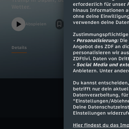
Trump in Japan; Bürgerkrieg im Sudan; w
erforderlich für unser
Wetter.
hinaus Informationen a
ohne deine Einwilligung
verwenden deine Daten
Abspielen
Zustimmungspflichtige
• Personalisierung:
Die 
Angebot des ZDF an dic
Details
personalisieren wir au
ZDFtivi. Daten von Dri
• Social Media und ext
Anbietern. Unter ander
Ähnliche 
Du kannst entscheiden,
Nachrichte
betrifft nur dein aktu
Datenverarbeitung, für 
"Einstellungen/Ablehn
Deine Datenschutzeinst
Einstellungen widerruf
Hier findest du das Im