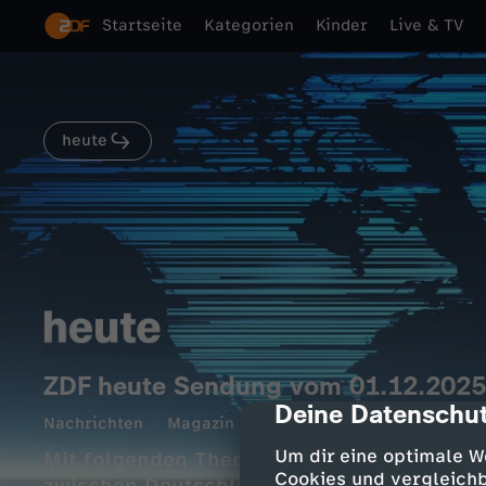
Startseite
Kategorien
Kinder
Live & TV
heute
ZDF heute Sendung vom 01.12.2025
Deine Datenschut
cmp-dialog-des
Nachrichten
Magazin
informativ
14 Min.
01.1
Um dir eine optimale W
Mit folgenden Themen: Streit in der Unio
Cookies und vergleichb