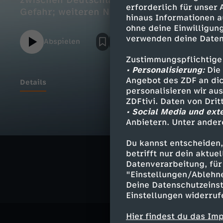
zwischen Deutschland und Polen; Fortschr
erforderlich für unser
Gefahr; weiteren Nachrichten und dem Wet
hinaus Informationen a
ohne deine Einwilligung
verwenden deine Daten
Abspielen
Zustimmungspflichtige
• Personalisierung:
Die 
Angebot des ZDF an dic
Details
personalisieren wir au
ZDFtivi. Daten von Dri
• Social Media und ext
Anbietern. Unter ander
Ähnliche 
Du kannst entscheiden,
Nachrichte
betrifft nur dein aktu
Datenverarbeitung, für 
"Einstellungen/Ablehn
Deine Datenschutzeinst
Einstellungen widerruf
Hier findest du das Im