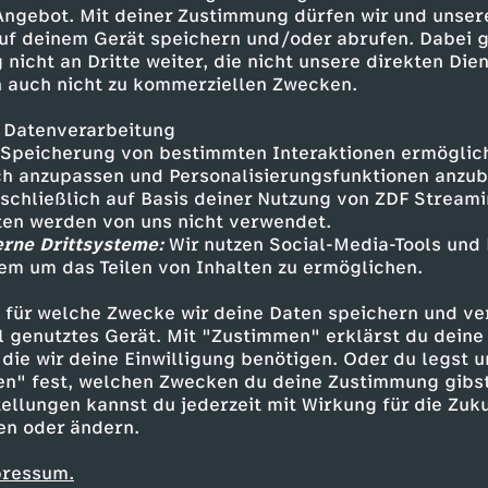
itte im Kampf gegen HIV in
 Angebot. Mit deiner Zustimmung dürfen wir und unser
ter.
uf deinem Gerät speichern und/oder abrufen. Dabei 
 nicht an Dritte weiter, die nicht unsere direkten Dien
 auch nicht zu kommerziellen Zwecken.
 Datenverarbeitung
Speicherung von bestimmten Interaktionen ermöglicht
h anzupassen und Personalisierungsfunktionen anzub
sschließlich auf Basis deiner Nutzung von ZDF Stream
tten werden von uns nicht verwendet.
erne Drittsysteme:
Wir nutzen Social-Media-Tools und
em um das Teilen von Inhalten zu ermöglichen.
Inhalte entdecken
 für welche Zwecke wir deine Daten speichern und ver
n
Magazin
informativ
heute
ell genutztes Gerät. Mit "Zustimmen" erklärst du dein
die wir deine Einwilligung benötigen. Oder du legst u
en" fest, welchen Zwecken du deine Zustimmung gibst
ellungen kannst du jederzeit mit Wirkung für die Zuku
en oder ändern.
pressum.