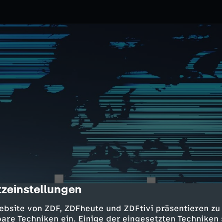
zeinstellungen
cription
2.2025
ZDF
ebsite von ZDF, ZDFheute und ZDFtivi präsentieren zu
n um Rentenpaket; Partnerschaft
are Techniken ein. Einige der eingesetzten Techniken