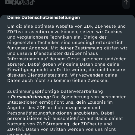
d
Deine Datenschutzeinstellungen
cmp-dialog-description
u
Um dir eine optimale Website von ZDF, ZDFheute und
ZDFtivi präsentieren zu können, setzen wir Cookies
und vergleichbare Techniken ein. Einige der
n
eingesetzten Techniken sind unbedingt erforderlich
für unser Angebot. Mit deiner Zustimmung dürfen wir
Mehr ZDF
Service
und unsere Dienstleister darüber hinaus
g
Informationen auf deinem Gerät speichern und/oder
ZDF-Apps
ZDFmitreden
abrufen. Dabei geben wir deine Daten ohne deine
v
Einwilligung nicht an Dritte weiter, die nicht unsere
Smart TV
Kontakt zum ZDF
direkten Dienstleister sind. Wir verwenden deine
Daten auch nicht zu kommerziellen Zwecken.
ZDFtext
Tickets
o
Zustimmungspflichtige Datenverarbeitung
Livestreams
Zuschauerservice
• Personalisierung:
m
Die Speicherung von bestimmten
Sendungen A-Z
Hilfe
Interaktionen ermöglicht uns, dein Erlebnis im
Angebot des ZDF an dich anzupassen und
TV-Programm
1
Personalisierungsfunktionen anzubieten. Dabei
personalisieren wir ausschließlich auf Basis deiner
Nutzung von ZDF Streaming, der ZDFheute und
9
ZDFtivi. Daten von Dritten werden von uns nicht
Das ZDF
verwendet.