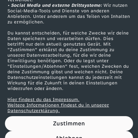
• Social Media und externe Drittsysteme:
.
Wir nutzen
ZDF Unternehmen
Social-Media-Tools und Dienste von anderen
Anbietern. Unter anderem um das Teilen von Inhalten
Karriere
1
zu ermöglichen.
Presseportal
Du kannst entscheiden, für welche Zwecke wir deine
2
ZDF goes Schule
Daten speichern und verarbeiten dürfen. Dies
betrifft nur dein aktuell genutztes Gerät. Mit
Werbefernsehen
"Zustimmen" erklärst du deine Zustimmung zu
.
unserer Datenverarbeitung, für die wir deine
Mainzelmännchen
Einwilligung benötigen. Oder du legst unter
2
"Einstellungen/Ablehnen" fest, welchen Zwecken du
deine Zustimmung gibst und welchen nicht. Deine
Datenschutzeinstellungen kannst du jederzeit mit
0
Wirkung für die Zukunft in deinen Einstellungen
widerrufen oder ändern.
2
Hier findest du das Impressum.
Partner
Weitere Informationen findest du in unserer
5
Datenschutzerklärung.
Zustimmen