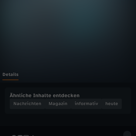
D
F
h
e
u
t
Details
e
Ähnliche Inhalte entdecken
S
Nachrichten
Magazin
informativ
heute
e
n