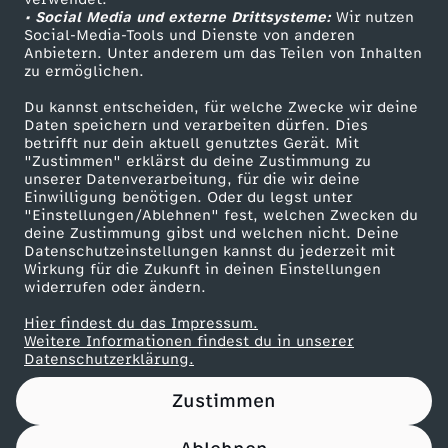
• Social Media und externe Drittsysteme:
.
Wir nutzen
ZDF Unternehmen
Social-Media-Tools und Dienste von anderen
Anbietern. Unter anderem um das Teilen von Inhalten
Karriere
0
zu ermöglichen.
Presseportal
Du kannst entscheiden, für welche Zwecke wir deine
2
ZDF goes Schule
Daten speichern und verarbeiten dürfen. Dies
betrifft nur dein aktuell genutztes Gerät. Mit
Werbefernsehen
"Zustimmen" erklärst du deine Zustimmung zu
.
unserer Datenverarbeitung, für die wir deine
Mainzelmännchen
Einwilligung benötigen. Oder du legst unter
2
"Einstellungen/Ablehnen" fest, welchen Zwecken du
deine Zustimmung gibst und welchen nicht. Deine
Datenschutzeinstellungen kannst du jederzeit mit
0
Wirkung für die Zukunft in deinen Einstellungen
widerrufen oder ändern.
2
Hier findest du das Impressum.
Partner
Weitere Informationen findest du in unserer
6
Datenschutzerklärung.
Zustimmen