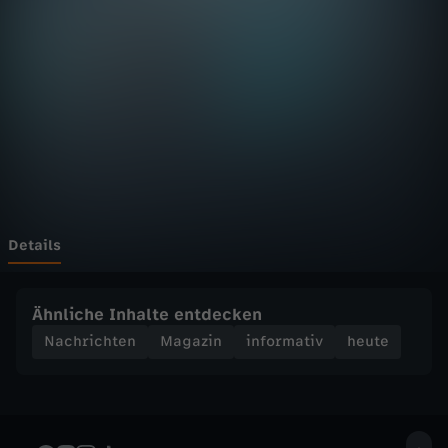
D
F
h
e
u
t
Details
e
Ähnliche Inhalte entdecken
S
Nachrichten
Magazin
informativ
heute
e
n