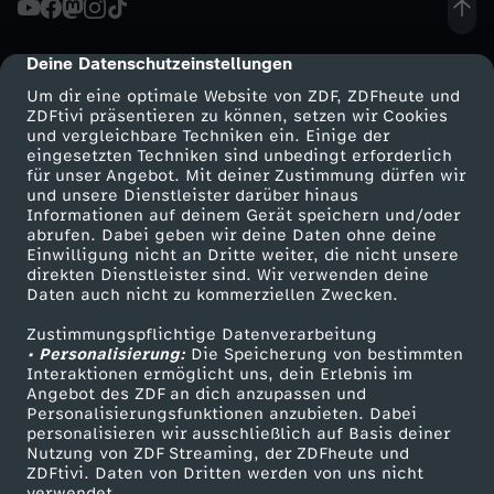
d
Deine Datenschutzeinstellungen
cmp-dialog-description
u
Um dir eine optimale Website von ZDF, ZDFheute und
ZDFtivi präsentieren zu können, setzen wir Cookies
und vergleichbare Techniken ein. Einige der
n
eingesetzten Techniken sind unbedingt erforderlich
für unser Angebot. Mit deiner Zustimmung dürfen wir
Mehr ZDF
Service
und unsere Dienstleister darüber hinaus
g
Informationen auf deinem Gerät speichern und/oder
ZDF-Apps
ZDFmitreden
abrufen. Dabei geben wir deine Daten ohne deine
v
Einwilligung nicht an Dritte weiter, die nicht unsere
Smart TV
Kontakt zum ZDF
direkten Dienstleister sind. Wir verwenden deine
Daten auch nicht zu kommerziellen Zwecken.
ZDFtext
Tickets
o
Zustimmungspflichtige Datenverarbeitung
Livestreams
Zuschauerservice
• Personalisierung:
m
Die Speicherung von bestimmten
Sendungen A-Z
Hilfe
Interaktionen ermöglicht uns, dein Erlebnis im
Angebot des ZDF an dich anzupassen und
TV-Programm
0
Personalisierungsfunktionen anzubieten. Dabei
personalisieren wir ausschließlich auf Basis deiner
Nutzung von ZDF Streaming, der ZDFheute und
3
ZDFtivi. Daten von Dritten werden von uns nicht
Das ZDF
verwendet.