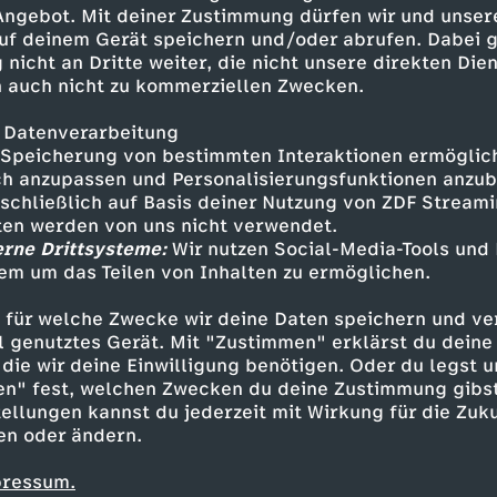
he zwischen Iran und USA;
 Angebot. Mit deiner Zustimmung dürfen wir und unser
uf deinem Gerät speichern und/oder abrufen. Dabei 
 nicht an Dritte weiter, die nicht unsere direkten Dien
 auch nicht zu kommerziellen Zwecken.
 Datenverarbeitung
Speicherung von bestimmten Interaktionen ermöglicht
h anzupassen und Personalisierungsfunktionen anzub
sschließlich auf Basis deiner Nutzung von ZDF Stream
tten werden von uns nicht verwendet.
erne Drittsysteme:
Wir nutzen Social-Media-Tools und
em um das Teilen von Inhalten zu ermöglichen.
Inhalte entdecken
 für welche Zwecke wir deine Daten speichern und ver
n
Magazin
informativ
heute
ell genutztes Gerät. Mit "Zustimmen" erklärst du dein
die wir deine Einwilligung benötigen. Oder du legst u
en" fest, welchen Zwecken du deine Zustimmung gibst
ellungen kannst du jederzeit mit Wirkung für die Zuku
en oder ändern.
pressum.