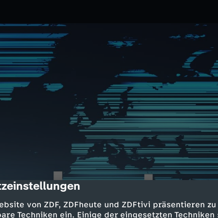
zeinstellungen
cription
5.2026
ZDF
ebsite von ZDF, ZDFheute und ZDFtivi präsentieren zu
tlastungsprämie ab;
are Techniken ein. Einige der eingesetzten Techniken