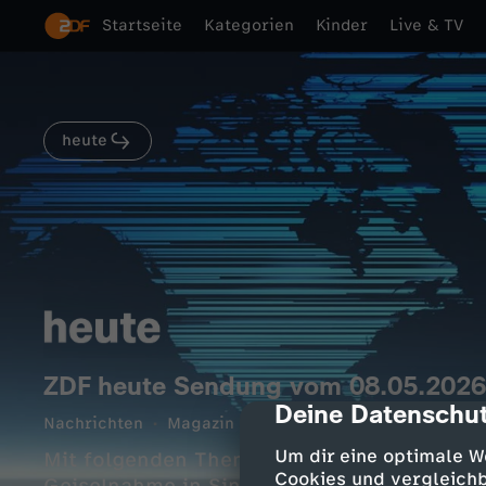
Startseite
Kategorien
Kinder
Live & TV
heute
ZDF heute Sendung vom 08.05.2026
Deine Datenschut
cmp-dialog-des
Nachrichten
Magazin
informativ
14 Min.
08.0
Um dir eine optimale W
Mit folgenden Themen: Bundesrat lehnt En
Cookies und vergleichb