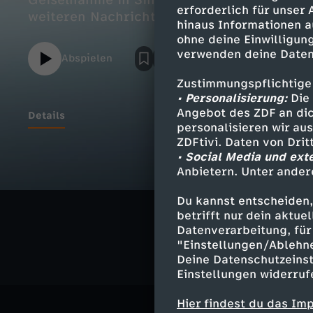
Geiselnahme in Sinzig; Brüchige Waffenru
erforderlich für unser
weiteren Nachrichten und dem Wetter.
hinaus Informationen a
ohne deine Einwilligung
verwenden deine Daten
Abspielen
Zustimmungspflichtige
• Personalisierung:
Die 
Angebot des ZDF an dic
Details
personalisieren wir au
ZDFtivi. Daten von Dri
• Social Media und ext
Anbietern. Unter ander
Ähnliche 
Du kannst entscheiden,
Nachrichte
betrifft nur dein aktu
Datenverarbeitung, für 
"Einstellungen/Ablehn
Deine Datenschutzeinst
Einstellungen widerruf
Hier findest du das Im