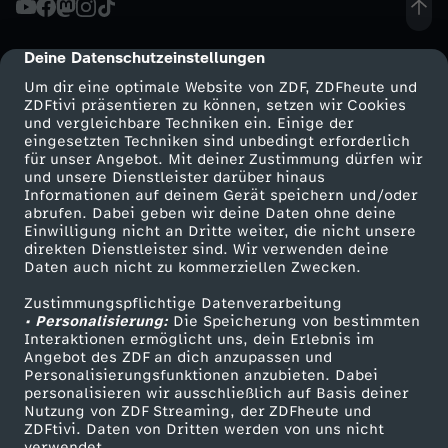
d
Deine Datenschutzeinstellungen
cmp-dialog-description
u
Um dir eine optimale Website von ZDF, ZDFheute und
ZDFtivi präsentieren zu können, setzen wir Cookies
und vergleichbare Techniken ein. Einige der
n
eingesetzten Techniken sind unbedingt erforderlich
für unser Angebot. Mit deiner Zustimmung dürfen wir
Mehr ZDF
Service
und unsere Dienstleister darüber hinaus
g
Informationen auf deinem Gerät speichern und/oder
ZDF-Apps
ZDFmitreden
abrufen. Dabei geben wir deine Daten ohne deine
v
Einwilligung nicht an Dritte weiter, die nicht unsere
Smart TV
Kontakt zum ZDF
direkten Dienstleister sind. Wir verwenden deine
Daten auch nicht zu kommerziellen Zwecken.
ZDFtext
Tickets
o
Zustimmungspflichtige Datenverarbeitung
Livestreams
Zuschauerservice
• Personalisierung:
m
Die Speicherung von bestimmten
Sendungen A-Z
Hilfe
Interaktionen ermöglicht uns, dein Erlebnis im
Angebot des ZDF an dich anzupassen und
TV-Programm
0
Personalisierungsfunktionen anzubieten. Dabei
personalisieren wir ausschließlich auf Basis deiner
Nutzung von ZDF Streaming, der ZDFheute und
3
ZDFtivi. Daten von Dritten werden von uns nicht
Das ZDF
verwendet.