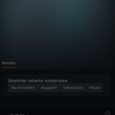
D
F
h
e
u
t
Details
e
Ähnliche Inhalte entdecken
S
Nachrichten
Magazin
informativ
heute
e
n