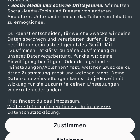
• Social Media und externe Drittsysteme:
.
Wir nutzen
ZDF Unternehmen
Social-Media-Tools und Dienste von anderen
Anbietern. Unter anderem um das Teilen von Inhalten
Karriere
0
zu ermöglichen.
Presseportal
Du kannst entscheiden, für welche Zwecke wir deine
6
ZDF goes Schule
Daten speichern und verarbeiten dürfen. Dies
betrifft nur dein aktuell genutztes Gerät. Mit
Werbefernsehen
"Zustimmen" erklärst du deine Zustimmung zu
.
unserer Datenverarbeitung, für die wir deine
Mainzelmännchen
Einwilligung benötigen. Oder du legst unter
2
"Einstellungen/Ablehnen" fest, welchen Zwecken du
deine Zustimmung gibst und welchen nicht. Deine
Datenschutzeinstellungen kannst du jederzeit mit
0
Wirkung für die Zukunft in deinen Einstellungen
widerrufen oder ändern.
2
Hier findest du das Impressum.
Partner
Weitere Informationen findest du in unserer
6
Datenschutzerklärung.
Zustimmen