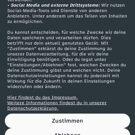
• Social Media und externe Drittsysteme:
.
Wir nutzen
ZDF Unternehmen
Social-Media-Tools und Dienste von anderen
Anbietern. Unter anderem um das Teilen von Inhalten
Karriere
0
zu ermöglichen.
Presseportal
Du kannst entscheiden, für welche Zwecke wir deine
7
ZDF goes Schule
Daten speichern und verarbeiten dürfen. Dies
betrifft nur dein aktuell genutztes Gerät. Mit
Werbefernsehen
"Zustimmen" erklärst du deine Zustimmung zu
.
unserer Datenverarbeitung, für die wir deine
Mainzelmännchen
Einwilligung benötigen. Oder du legst unter
2
"Einstellungen/Ablehnen" fest, welchen Zwecken du
deine Zustimmung gibst und welchen nicht. Deine
Datenschutzeinstellungen kannst du jederzeit mit
0
Wirkung für die Zukunft in deinen Einstellungen
widerrufen oder ändern.
2
Hier findest du das Impressum.
Partner
Weitere Informationen findest du in unserer
6
Datenschutzerklärung.
Zustimmen