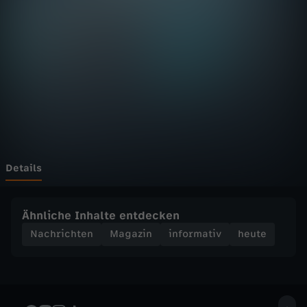
D
F
h
e
u
t
Details
e
Ähnliche Inhalte entdecken
S
Nachrichten
Magazin
informativ
heute
e
n