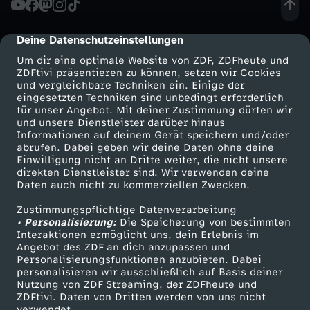
d
Deine Datenschutzeinstellungen
cmp-dialog-description
u
Um dir eine optimale Website von ZDF, ZDFheute und
ZDFtivi präsentieren zu können, setzen wir Cookies
und vergleichbare Techniken ein. Einige der
n
eingesetzten Techniken sind unbedingt erforderlich
für unser Angebot. Mit deiner Zustimmung dürfen wir
Mehr ZDF
Service
und unsere Dienstleister darüber hinaus
g
Informationen auf deinem Gerät speichern und/oder
ZDF-Apps
ZDFmitreden
abrufen. Dabei geben wir deine Daten ohne deine
v
Einwilligung nicht an Dritte weiter, die nicht unsere
Smart TV
Kontakt zum ZDF
direkten Dienstleister sind. Wir verwenden deine
Daten auch nicht zu kommerziellen Zwecken.
ZDFtext
Tickets
o
Zustimmungspflichtige Datenverarbeitung
Livestreams
Zuschauerservice
• Personalisierung:
m
Die Speicherung von bestimmten
Sendungen A-Z
Hilfe
Interaktionen ermöglicht uns, dein Erlebnis im
Angebot des ZDF an dich anzupassen und
TV-Programm
0
Personalisierungsfunktionen anzubieten. Dabei
personalisieren wir ausschließlich auf Basis deiner
Nutzung von ZDF Streaming, der ZDFheute und
2
ZDFtivi. Daten von Dritten werden von uns nicht
Das ZDF
verwendet.