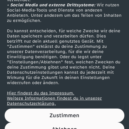
• Social Media und externe Drittsysteme:
.
Wir nutzen
ZDF Unternehmen
Social-Media-Tools und Dienste von anderen
Anbietern. Unter anderem um das Teilen von Inhalten
Karriere
0
zu ermöglichen.
Presseportal
Du kannst entscheiden, für welche Zwecke wir deine
7
ZDF goes Schule
Daten speichern und verarbeiten dürfen. Dies
betrifft nur dein aktuell genutztes Gerät. Mit
Werbefernsehen
"Zustimmen" erklärst du deine Zustimmung zu
.
unserer Datenverarbeitung, für die wir deine
Mainzelmännchen
Einwilligung benötigen. Oder du legst unter
2
"Einstellungen/Ablehnen" fest, welchen Zwecken du
deine Zustimmung gibst und welchen nicht. Deine
Datenschutzeinstellungen kannst du jederzeit mit
0
Wirkung für die Zukunft in deinen Einstellungen
widerrufen oder ändern.
2
Hier findest du das Impressum.
Partner
Weitere Informationen findest du in unserer
6
Datenschutzerklärung.
Zustimmen