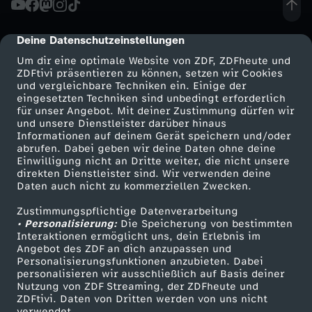
d
Deine Datenschutzeinstellungen
cmp-dialog-description
u
Um dir eine optimale Website von ZDF, ZDFheute und
ZDFtivi präsentieren zu können, setzen wir Cookies
und vergleichbare Techniken ein. Einige der
n
eingesetzten Techniken sind unbedingt erforderlich
für unser Angebot. Mit deiner Zustimmung dürfen wir
Mehr ZDF
Service
und unsere Dienstleister darüber hinaus
g
Informationen auf deinem Gerät speichern und/oder
ZDF-Apps
ZDFmitreden
abrufen. Dabei geben wir deine Daten ohne deine
v
Einwilligung nicht an Dritte weiter, die nicht unsere
Smart TV
Kontakt zum ZDF
direkten Dienstleister sind. Wir verwenden deine
Daten auch nicht zu kommerziellen Zwecken.
ZDFtext
Tickets
o
Zustimmungspflichtige Datenverarbeitung
Livestreams
Zuschauerservice
• Personalisierung:
m
Die Speicherung von bestimmten
Sendungen A-Z
Hilfe
Interaktionen ermöglicht uns, dein Erlebnis im
Angebot des ZDF an dich anzupassen und
TV-Programm
0
Personalisierungsfunktionen anzubieten. Dabei
personalisieren wir ausschließlich auf Basis deiner
Nutzung von ZDF Streaming, der ZDFheute und
5
ZDFtivi. Daten von Dritten werden von uns nicht
Das ZDF
verwendet.