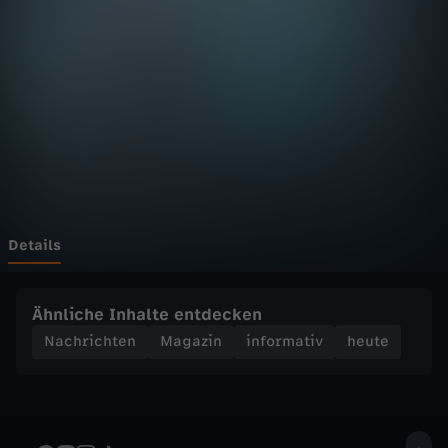
D
F
h
e
u
t
Details
e
Ähnliche Inhalte entdecken
S
Nachrichten
Magazin
informativ
heute
e
n